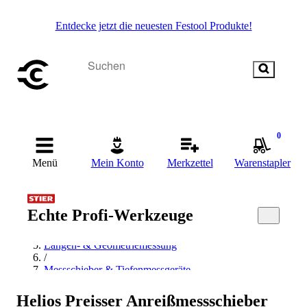
Entdecke jetzt die neuesten Festool Produkte!
0
Menü
Mein Konto
Merkzettel
Warenstapler
Startseite
/
Echte Profi-Werkzeuge
Messen & Prüfen
/
Längen- & Geometriemessung
/
Messschieber & Tiefenmessgeräte
/
Anreißmessschieber
Helios Preisser Anreißmessschieber
/