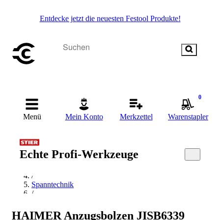
Entdecke jetzt die neuesten Festool Produkte!
0
Menü
Mein Konto
Merkzettel
Warenstapler
Startseite
Echte Profi-Werkzeuge
/
Materialbearbeitung
/
Spanntechnik
/
Aufspanntechnik
/
HAIMER Anzugsbolzen JISB6339
HAIMER Aufspanntechnik