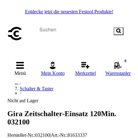
Entdecke jetzt die neuesten Festool Produkte!
Startseite
/
0
Elektrik & Elektronik
/
Menü
Mein Konto
Merkzettel
Warenstapler
Schalter, Stecker & Steckdose
/
Schalter & Taster
/
Schalter
Nicht auf Lager
/
Zeitschaltuhr
Gira Zeitschalter-Einsatz 120Min.
/
032100
Gira Zeitschaltuhr
Hersteller-Nr.:
032100
|
Art.-Nr.
:
81633337