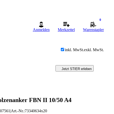
0
Anmelden
Merkzettel
Warenstapler
inkl. MwSt.
exkl. MwSt.
Jetzt STIER erleben
olzenanker FBN II 10/50 A4
507561
|
Art.-Nr.
:
73340634x20