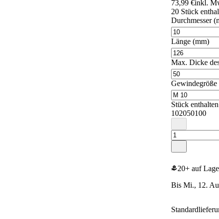
73,99 €
inkl. M
20 Stück enthal
Durchmesser 
Länge (mm)
Max. Dicke des
Gewindegröße
Stück enthalten
10
20
50
100
20+ auf Lage
bis Mi., 12. A
Standardliefer