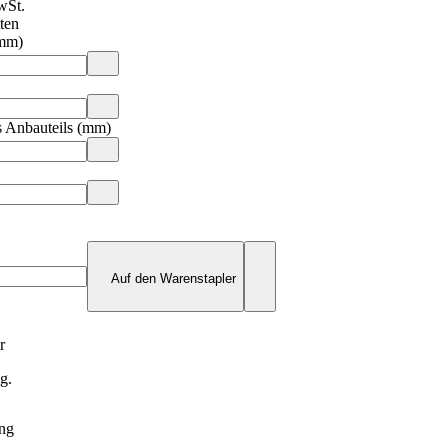
wSt.
ten
(mm)
 Anbauteils (mm)
Auf den Warenstapler
r
ug.
ung