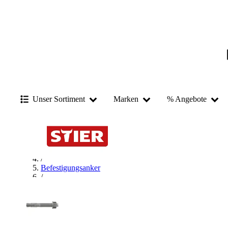
Unser Sortiment
Marken
% Angebote
Startseite
/
Befestigungstechnik
/
Befestigungsanker
/
Bolzenanker
/
fischer Bolzenanker