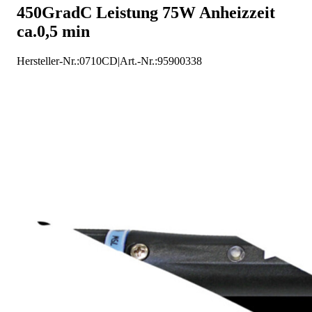
450GradC Leistung 75W Anheizzeit
Ersa Elektro-Lötkolben
ca.0,5 min
Hersteller-Nr.:
0710CD
|
Art.-Nr.
:
95900338