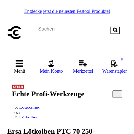
Entdecke jetzt die neuesten Festool Produkte!
0
Menü
Mein Konto
Merkzettel
Warenstapler
Startseite
/
Echte Profi-Werkzeuge
Schweißen & Löten
/
Löttechnik
/
Lötkolben
/
Elektro-Lötkolben
Ersa Lötkolben PTC 70 250-
/