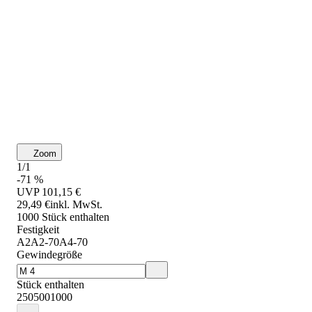
Zoom
1/1
-71 %
UVP
101,15 €
29,49 €
inkl. MwSt.
1000 Stück enthalten
Festigkeit
A2
A2-70
A4-70
Gewindegröße
Stück enthalten
250
500
1000