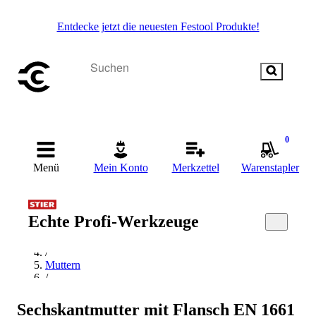
Entdecke jetzt die neuesten Festool Produkte!
0
Menü
Mein Konto
Merkzettel
Warenstapler
Startseite
Echte Profi-Werkzeuge
/
Befestigungstechnik
/
Muttern
/
Flanschmutter
/
Sechskantmutter mit Flansch EN 1661
Industrial Quality Supplies Flanschmutter