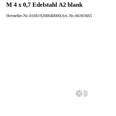
M 4 x 0,7 Edelstahl A2 blank
Hersteller-Nr.:
016619200040000
|
Art.-Nr.
:
66365665