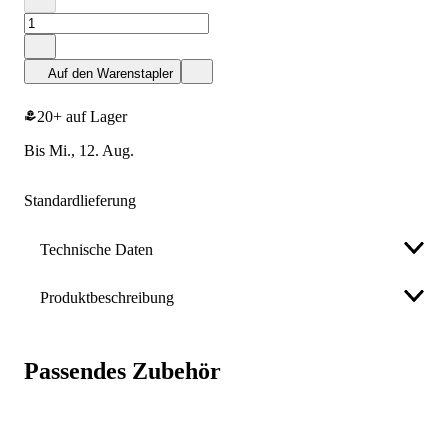
Auf den Warenstapler
20+ auf Lager
bis Mi., 12. Aug.
Standardlieferung
Technische Daten
Produktbeschreibung
Gewindetyp
Regelgewinde
Gewindegröße
M 4
EN 1661 A 2 Sechskantmuttern mit Flansch -
Passendes Zubehör
Abmessung: M 4 VE=S (1000 Stück)
Gewindesteigung
0.7
Oberfläche
Blank
Weniger anzeigen