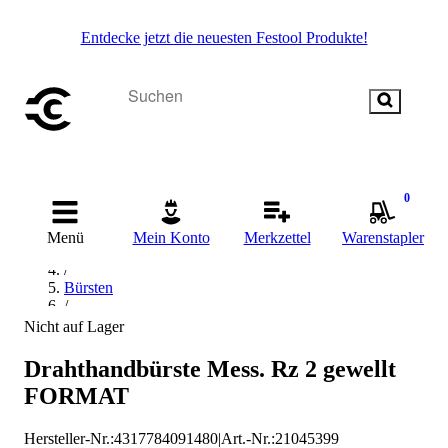
Entdecke jetzt die neuesten Festool Produkte!
0
Startseite
/
Menü
Mein Konto
Merkzettel
Warenstapler
Reinigen
/
Bürsten
/
Drahthandbürste
Nicht auf Lager
/
FORMAT Drahthandbürste
Drahthandbürste Mess. Rz 2 gewellt
FORMAT
Hersteller-Nr.:
4317784091480
|
Art.-Nr.
:
21045399