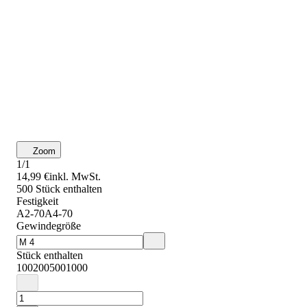
Zoom
1/1
14,99 €
inkl. MwSt.
500 Stück enthalten
Festigkeit
A2-70
A4-70
Gewindegröße
Stück enthalten
100
200
500
1000