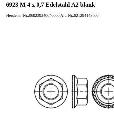
6923 M 4 x 0,7 Edelstahl A2 blank
Hersteller-Nr.:
069239240040000
|
Art.-Nr.
:
82129414x500