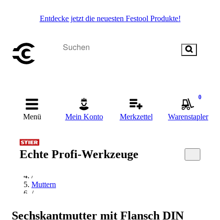
Entdecke jetzt die neuesten Festool Produkte!
0
Menü
Mein Konto
Merkzettel
Warenstapler
Startseite
Echte Profi-Werkzeuge
/
Befestigungstechnik
/
Muttern
/
Flanschmutter
/
Sechskantmutter mit Flansch DIN
Industrial Quality Supplies Flanschmutter