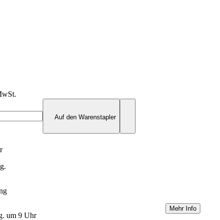
MwSt.
Auf den Warenstapler
r
ug.
ung
Mehr Info
Aug. um 9 Uhr