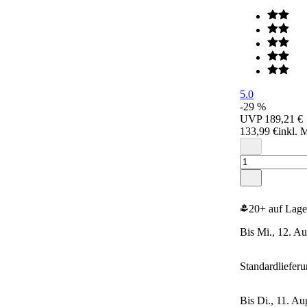
5.0
-29 %
UVP
189,21 €
133,99 €
inkl. 
20+ auf Lage
bis Mi., 12. A
Standardliefer
bis Di., 11. 