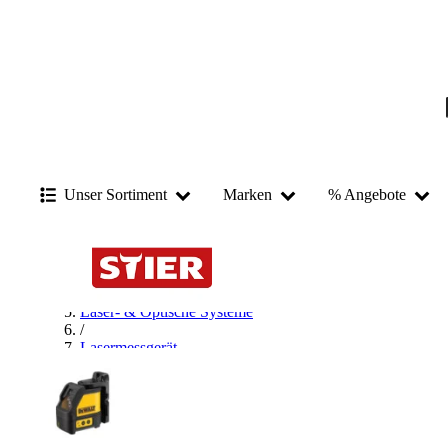
Unser Sortiment
Marken
% Angebote
Startseite
/
Messen & Prüfen
/
Laser- & Optische Systeme
/
Lasermessgerät
/
Kreuzlinienlaser
/
DEWALT Kreuzlinienlaser