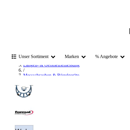
Startseite
/
Messen & Prüfen
Unser Sortiment
Marken
% Angebote
/
Längen- & Geometriemessung
/
Messschrauben & Bügelgeräte
/
Bügelmessschraube
/
FORMAT Bügelmessschraube