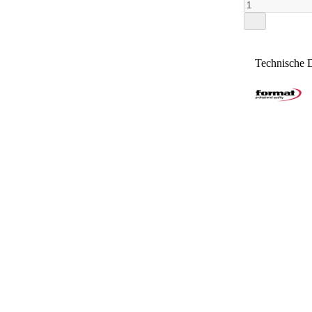
Technische 
Steigung
Ablesung
Messbereic
Spindel-Ø
Messtromm
Hersteller
Art. Nr.