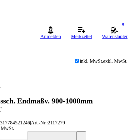
0
Anmelden
Merkzettel
Warenstapler
inkl. MwSt.
exkl. MwSt.
r
ssch. Endmaßv. 900-1000mm
T
4317784521246
|
Art.-Nr.
:
2117279
. MwSt.