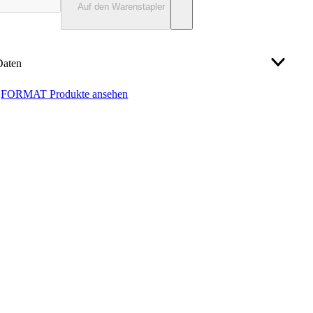
Auf den Warenstapler
Daten
FORMAT Produkte ansehen
0,5 mm
0,01 mm
h
900–1000 mm
8,0 mm
el-Ø
24 mm
Einkaufsbüro Deutscher Eisenhändler GmbH
webkontakt@ede.de
, +4920260960
2117279