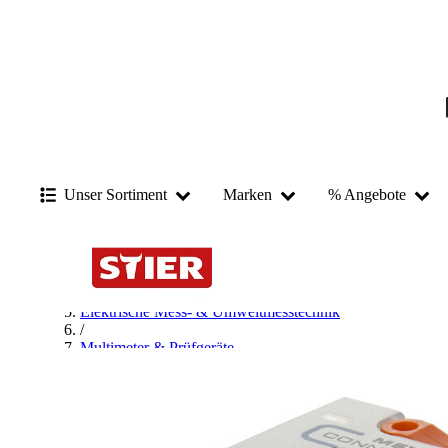
Unser Sortiment
Marken
% Angebote
Startseite
/
Messen & Prüfen
/
Elektrische Mess- & Umweltmesstechnik
/
Multimeter & Prüfgeräte
/
Relais Tester
/
Metz Connect Relais Tester