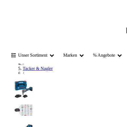
Startseite
/
Unser Sortiment
Marken
% Angebote
Elektrowerkzeug
/
Tacker & Nagler
/
Akku-Tacker
/
Bosch Akku-Tacker