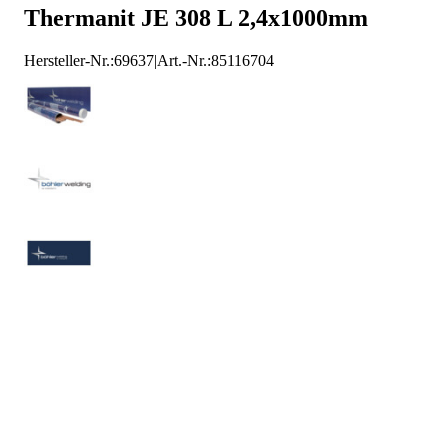
Thermanit JE 308 L 2,4x1000mm
Voestalpine Stabelektrode
Hersteller-Nr.:
69637
|
Art.-Nr.
:
85116704