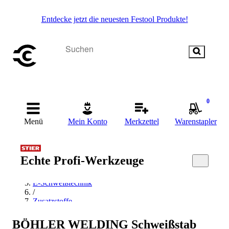
Entdecke jetzt die neuesten Festool Produkte!
0
Menü
Mein Konto
Merkzettel
Warenstapler
Startseite
/
Echte Profi-Werkzeuge
Schweißen & Löten
/
E-Schweißtechnik
/
Zusatzstoffe
/
Stabelektrode
BÖHLER WELDING Schweißstab
/