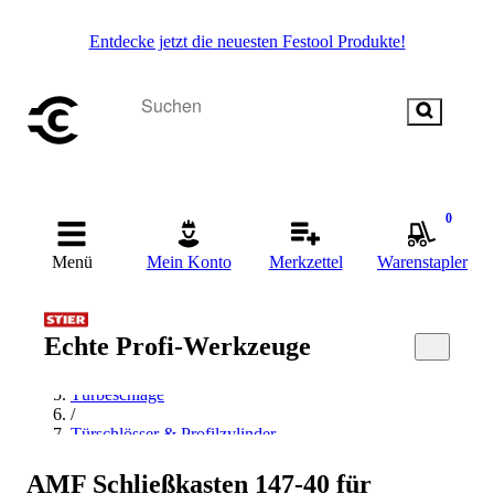
Entdecke jetzt die neuesten Festool Produkte!
0
Menü
Mein Konto
Merkzettel
Warenstapler
Startseite
/
Echte Profi-Werkzeuge
Beschläge & Sicherheitstechnik
/
Türbeschläge
/
Türschlösser & Profilzylinder
/
Schlosskästen
AMF Schließkasten 147-40 für
/