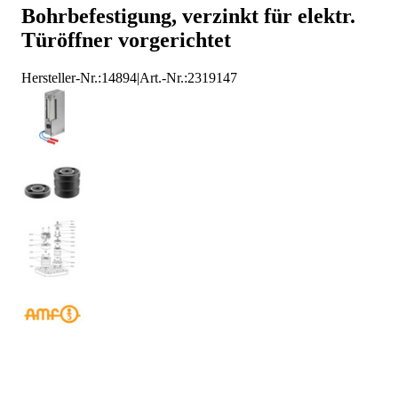
Bohrbefestigung, verzinkt für elektr.
AMF Schlosskästen
Türöffner vorgerichtet
Hersteller-Nr.:
14894
|
Art.-Nr.
:
2319147