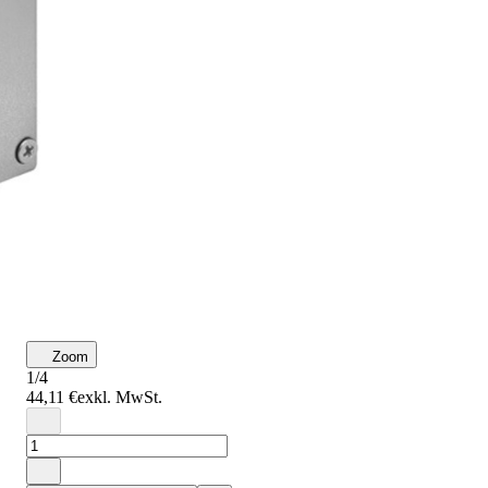
Zoom
1/4
44,11 €
exkl. MwSt.