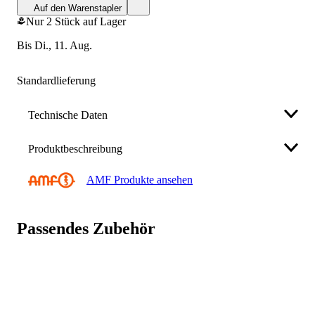
Auf den Warenstapler
Nur 2 Stück auf Lager
bis Di., 11. Aug.
Standardlieferung
Technische Daten
Produktbeschreibung
Anschlagrichtung
DIN links / rechts
AMF Produkte ansehen
Stulpmaterial
verzinkt
AMF Schließkasten 147-40 für Bohrbefestigung
Modell
147-40
Passendes Zubehör
Eigenschaften
Marke
AMF
• verzinkt
Hersteller
Andreas Maier GmbH & Co. KG
• für Bohrbefestigung
Schloss- u. Werkzeugfabrik
• für elektrischen Türöffner vorgerichtet
Waiblinger Str. 116, 70734 Fellbach,
• links und rechts verwendbar