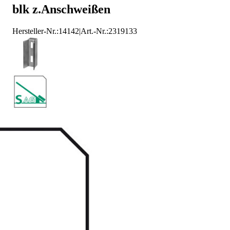
blk z.Anschweißen
AMF Schlosskästen
Hersteller-Nr.:
14142
|
Art.-Nr.
:
2319133