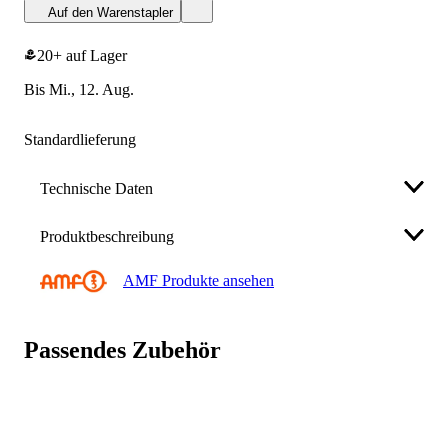
Auf den Warenstapler
20+ auf Lager
bis Mi., 12. Aug.
Standardlieferung
Technische Daten
Produktbeschreibung
Modell
147S-40
AMF Produkte ansehen
Anschlagrichtung
DIN links / rechts
blank • zum Anschweißen Weitere technische
Stulpmaterial
blank
Passendes Zubehör
Eigenschaften
Marke
AMF
• Befestigung: zum Anschweißen
für Kastenbreite
41 mm
• Maß A: 40mm