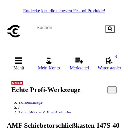
Entdecke jetzt die neuesten Festool Produkte!
0
Menü
Mein Konto
Merkzettel
Warenstapler
Startseite
/
Echte Profi-Werkzeuge
Beschläge & Sicherheitstechnik
/
Türbeschläge
/
Türschlösser & Profilzylinder
/
Schlosskästen
AMF Schiebetorschließkasten 147S-40
/