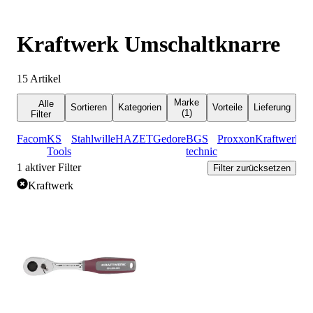
Kraftwerk Umschaltknarre
15
Artikel
Marke
Alle
Sortieren
Kategorien
Vorteile
Lieferung
(1)
Filter
Facom
KS
Stahlwille
HAZET
Gedore
BGS
Proxxon
Kraftwerk
Tools
technic
1
aktiver Filter
Filter zurücksetzen
Kraftwerk