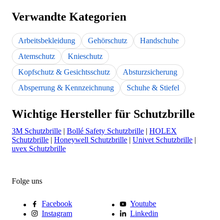
Verwandte Kategorien
Arbeitsbekleidung
Gehörschutz
Handschuhe
Atemschutz
Knieschutz
Kopfschutz & Gesichtsschutz
Absturzsicherung
Absperrung & Kennzeichnung
Schuhe & Stiefel
Wichtige Hersteller für Schutzbrille
3M Schutzbrille
|
Bollé Safety Schutzbrille
|
HOLEX
Schutzbrille
|
Honeywell Schutzbrille
|
Univet Schutzbrille
|
uvex Schutzbrille
Folge uns
Facebook
Youtube
Instagram
Linkedin