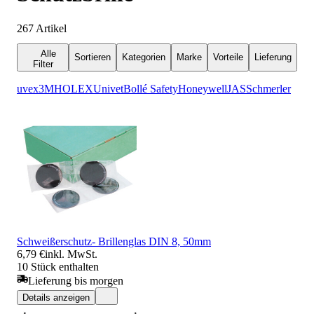
267
Artikel
Alle
Sortieren
Kategorien
Marke
Vorteile
Lieferung
Filter
uvex
3M
HOLEX
Univet
Bollé Safety
Honeywell
JAS
Schmerler
Schweißerschutz- Brillenglas DIN 8, 50mm
6,79 €
inkl. MwSt.
10 Stück enthalten
Lieferung bis morgen
Details anzeigen