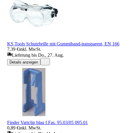
KS Tools Schutzbrille mit Gummiband-transparent, EN 166
7,39 €
inkl. MwSt.
Lieferung bis Do., 27. Aug.
Details anzeigen
Finder Variclip blau f.Fas. 95.03/05 095.01
0,89 €
inkl. MwSt.