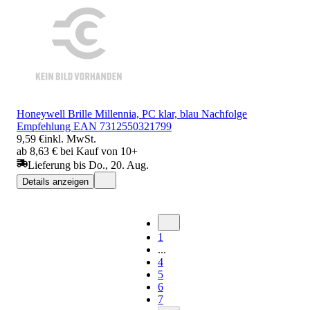
Honeywell Brille Millennia, PC klar, blau Nachfolge
Empfehlung EAN 7312550321799
9,59 €
inkl. MwSt.
ab 8,63 € bei Kauf von 10+
Lieferung bis Do., 20. Aug.
Details anzeigen
1
...
4
5
6
7