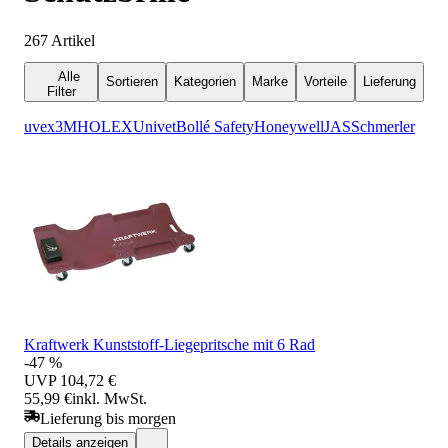
267
Artikel
Alle
Sortieren
Kategorien
Marke
Vorteile
Lieferung
Filter
uvex
3M
HOLEX
Univet
Bollé Safety
Honeywell
JAS
Schmerler
Kraftwerk Kunststoff-Liegepritsche mit 6 Rad
-47 %
UVP
104,72 €
55,99 €
inkl. MwSt.
Lieferung bis morgen
Details anzeigen