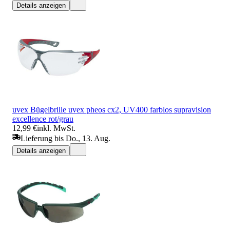
Details anzeigen
uvex Bügelbrille uvex pheos cx2, UV400 farblos supravision
excellence rot/grau
12,99 €
inkl. MwSt.
Lieferung bis Do., 13. Aug.
Details anzeigen