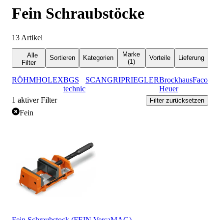
Fein Schraubstöcke
13
Artikel
Marke
Alle
Sortieren
Kategorien
Vorteile
Lieferung
(1)
Filter
RÖHM
HOLEX
BGS
SCANGRIP
RIEGLER
Brockhaus
Facom
A
technic
Heuer
1
aktiver Filter
Filter zurücksetzen
Fein
Fein Schraubstock (FEIN VersaMAG)