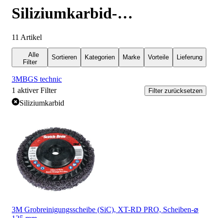
Siliziumkarbid-
Schleifscheiben
11
Artikel
Alle
Sortieren
Kategorien
Marke
Vorteile
Lieferung
Filter
3M
BGS technic
1
aktiver Filter
Filter zurücksetzen
Siliziumkarbid
3M Grobreinigungsscheibe (SiC), XT-RD PRO, Scheiben-⌀