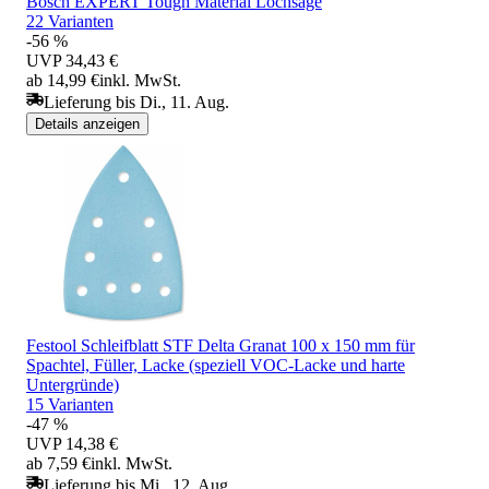
Bosch EXPERT Tough Material Lochsäge
22 Varianten
-56 %
UVP
34,43 €
ab 14,99 €
inkl. MwSt.
Lieferung bis Di., 11. Aug.
Details anzeigen
Festool Schleifblatt STF Delta Granat 100 x 150 mm für
Spachtel, Füller, Lacke (speziell VOC-Lacke und harte
Untergründe)
15 Varianten
-47 %
UVP
14,38 €
ab 7,59 €
inkl. MwSt.
Lieferung bis Mi., 12. Aug.