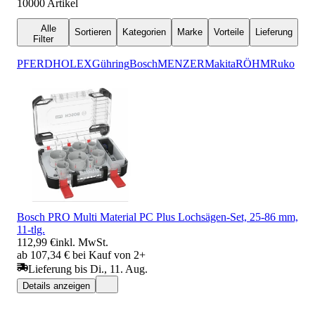
10000
Artikel
Alle
Sortieren
Kategorien
Marke
Vorteile
Lieferung
Filter
PFERD
HOLEX
Gühring
Bosch
MENZER
Makita
RÖHM
Ruko
Bosch PRO Multi Material PC Plus Lochsägen-Set, 25-86 mm,
11-tlg.
112,99 €
inkl. MwSt.
ab 107,34 € bei Kauf von 2+
Lieferung bis Di., 11. Aug.
Details anzeigen