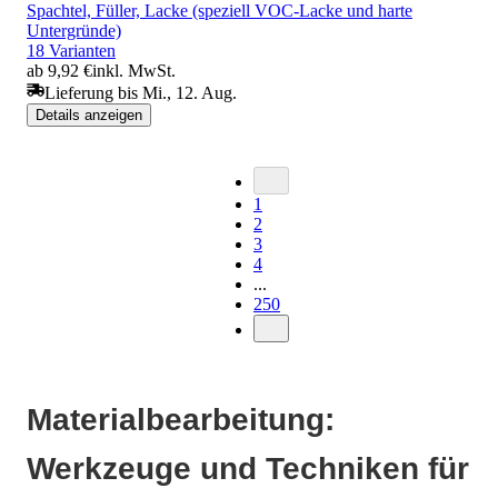
Spachtel, Füller, Lacke (speziell VOC-Lacke und harte
Untergründe)
18 Varianten
ab 9,92 €
inkl. MwSt.
Lieferung bis Mi., 12. Aug.
Details anzeigen
1
2
3
4
...
250
Materialbearbeitung:
Werkzeuge und Techniken für