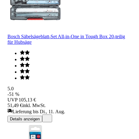
Bosch Säbelsägeblatt-Set All-in-One in Tough Box 20-teilig
für Hubsäge
5.0
-51 %
UVP
105,13 €
51,49 €
inkl. MwSt.
Lieferung bis Di., 11. Aug.
Details anzeigen