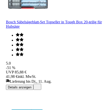
Bosch Säbelsägeblatt-Set Topseller in Tough Box 20-teilig für
Hubsäge
5.0
-51 %
UVP
85,88 €
41,98 €
inkl. MwSt.
Lieferung bis Di., 11. Aug.
Details anzeigen