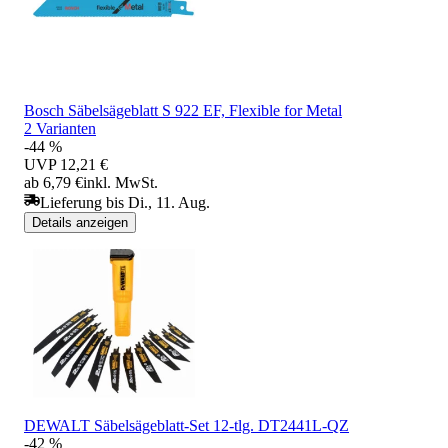
Bosch Säbelsägeblatt S 922 EF, Flexible for Metal
2 Varianten
-44 %
UVP
12,21 €
ab 6,79 €
inkl. MwSt.
Lieferung bis Di., 11. Aug.
Details anzeigen
DEWALT Säbelsägeblatt-Set 12-tlg. DT2441L-QZ
-42 %