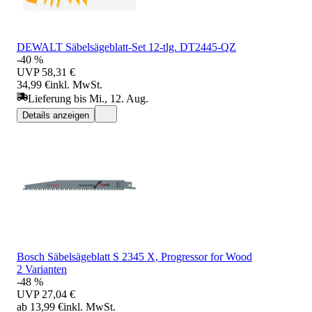
DEWALT Säbelsägeblatt-Set 12-tlg. DT2445-QZ
-40 %
UVP
58,31 €
34,99 €
inkl. MwSt.
Lieferung bis Mi., 12. Aug.
Details anzeigen
Bosch Säbelsägeblatt S 2345 X, Progressor for Wood
2 Varianten
-48 %
UVP
27,04 €
ab 13,99 €
inkl. MwSt.