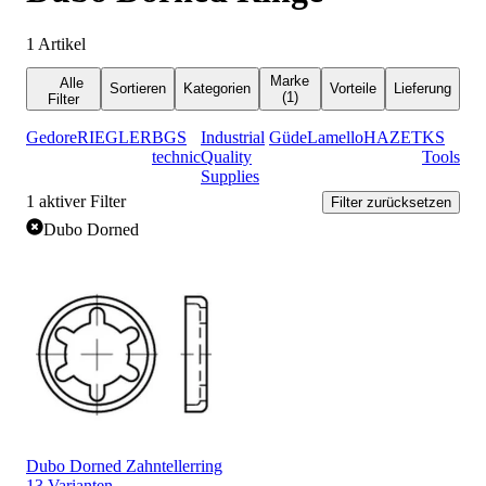
1
Artikel
Marke
Alle
Sortieren
Kategorien
Vorteile
Lieferung
(1)
Filter
Gedore
RIEGLER
BGS
Industrial
Güde
Lamello
HAZET
KS
technic
Quality
Tools
Supplies
1
aktiver Filter
Filter zurücksetzen
Dubo Dorned
Dubo Dorned Zahntellerring
13 Varianten