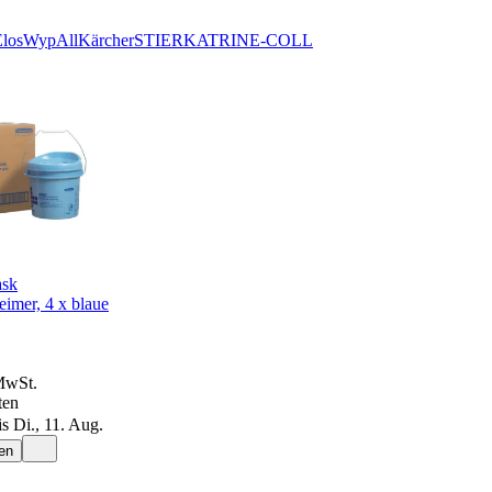
los
WypAll
Kärcher
STIER
KATRIN
E-COLL
ask
eimer, 4 x blaue
MwSt.
ten
s Di., 11. Aug.
en