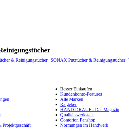
 Reinigungstücher
tücher & Reinigungstücher
|
SONAX Putztücher & Reinigungstücher
|
Besser Einkaufen
Kundenkonto-Features
ungen
Alle Marken
Ratgeber
HAND DRAUF - Das Magazin
n
Qualitätswerkstatt
Contorion Fanshop
 Projektgeschäft
Normungen im Handwerk