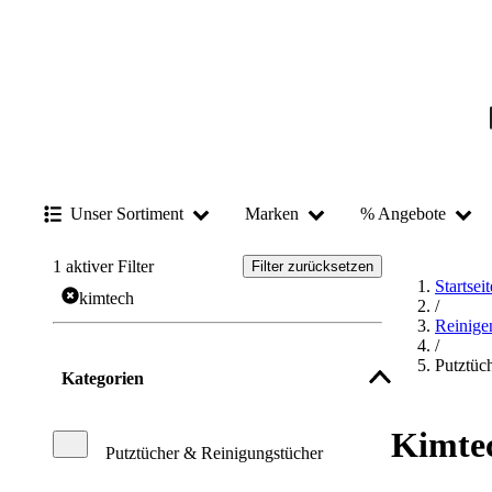
Unser Sortiment
Marken
% Angebote
1
aktiver Filter
Filter zurücksetzen
Startseit
kimtech
/
Reinige
/
Putztüc
Kategorien
Kimtec
Putztücher & Reinigungstücher