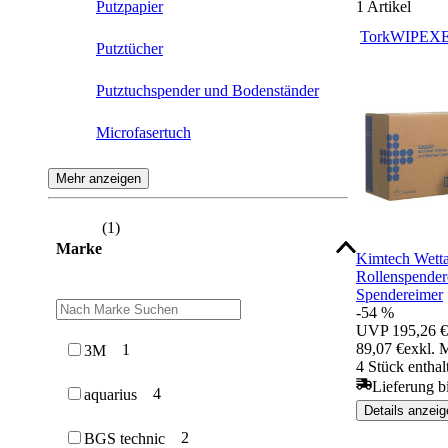
Putzpapier
1
Artikel
Tork
WIPEX
E
Putztücher
Putztuchspender und Bodenständer
Microfasertuch
Reinigungsvlies
Mehr anzeigen
Poliertuch
(
1
)
Marke
Kimtech Wett
Rollenspender
Spendereimer
-54 %
UVP
195,26 €
89,07 €
exkl. 
1
3M
4 Stück enthal
Lieferung bi
4
aquarius
Details anzeig
2
BGS technic