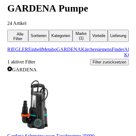
GARDENA Pumpe
24
Artikel
Marke
Alle
Sortieren
Kategorien
Vorteile
Lieferung
(1)
Filter
RIEGLER
Einhell
Metabo
GARDENA
Kärcher
siemens
Finder
AL-
KO
1
aktiver Filter
Filter zurücksetzen
GARDENA
Gardena Schmutzwasser-Tauchpumpe 25000