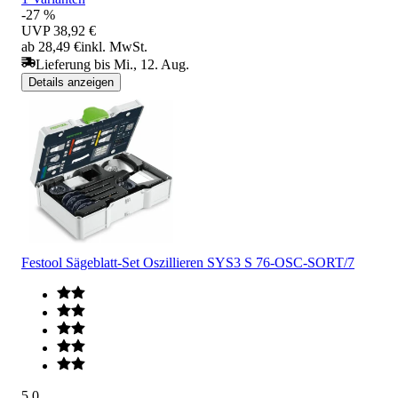
-27 %
UVP
38,92 €
ab 28,49 €
inkl. MwSt.
Lieferung bis Mi., 12. Aug.
Details anzeigen
Festool Sägeblatt-Set Oszillieren SYS3 S 76-OSC-SORT/7
5.0