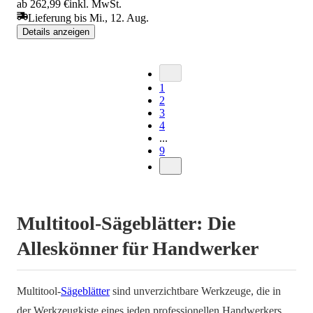
ab 262,99 €
inkl. MwSt.
Lieferung bis Mi., 12. Aug.
Details anzeigen
1
2
3
4
...
9
Multitool-Sägeblätter: Die
Alleskönner für Handwerker
Multitool-
Sägeblätter
sind unverzichtbare Werkzeuge, die in
der Werkzeugkiste eines jeden professionellen Handwerkers