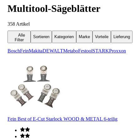
Multitool-Sägeblätter
358
Artikel
Alle
Sortieren
Kategorien
Marke
Vorteile
Lieferung
Filter
Bosch
Fein
Makita
DEWALT
Metabo
Festool
STARK
Proxxon
Fein Best of E-Cut Starlock WOOD & METAL 6-teilig