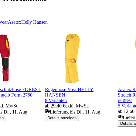
wear
Asatex
Helly Hansen
ttschutzhose FOREST
Regenhose Voss HELLY
Asatex R
rngelb Form 2750
HANSEN
Stretch 
8 Varianten
reißfest
kl. MwSt.
ab 29,40 €
exkl. MwSt.
5 Variant
ab 12,60
s Di., 11. Aug.
Lieferung bis Di., 11. Aug.
Liefer
en
Details anzeigen
Details 