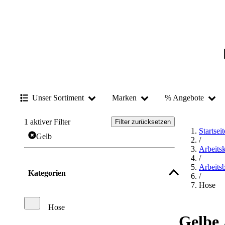
Unser Sortiment
Marken
% Angebote
1
aktiver Filter
Filter zurücksetzen
Startseit
Gelb
/
Arbeits
/
Arbeits
Kategorien
/
Hose
Hose
Gelbe 