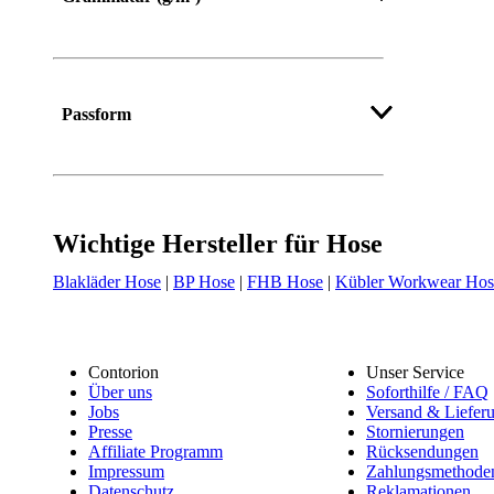
Mehr anzeigen
Passform
Wichtige Hersteller für Hose
Blakläder Hose
|
BP Hose
|
FHB Hose
|
Kübler Workwear Hos
Contorion
Unser Service
Über uns
Soforthilfe / FAQ
Jobs
Versand & Liefer
Presse
Stornierungen
Affiliate Programm
Rücksendungen
Impressum
Zahlungsmethode
Datenschutz
Reklamationen