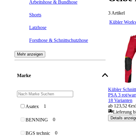
Arbeitshose & Bundhose
3
Artikel
Shorts
Kübler Work
Latzhose
Forsthose & Schnittschutzhose
Schweißerhose
Mehr anzeigen
Regenhose
Marke
Wathose
Kübler Schni
Damenhose
PSA 3 rot/wa
18 Varianten
Kinderhose
ab 123,52 €
ex
1
Asatex
Lieferung bi
Kälteschutzhose & Winterhose
Details anzeig
0
BENNING
0
BGS technic