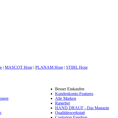
e
|
MASCOT Hose
|
PLANAM Hose
|
STIHL Hose
Besser Einkaufen
Kundenkonto-Features
ungen
Alle Marken
Ratgeber
HAND DRAUF - Das Magazin
n
Qualitätswerkstatt
Contorion Fanshop