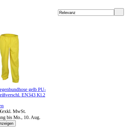
egenbundhose gelb PU-
Reißverschl. EN343 Kl.2
en
 €
exkl. MwSt.
ung bis Mo., 10. Aug.
anzeigen