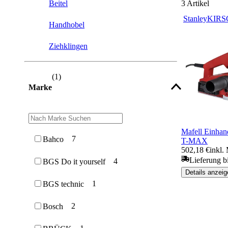
Beitel
3
Artikel
Stanley
KIRS
Handhobel
Ziehklingen
(
1
)
Marke
Mafell Einha
7
Bahco
T-MAX
502,18 €
inkl.
Lieferung b
4
BGS Do it yourself
Details anzeig
1
BGS technic
2
Bosch