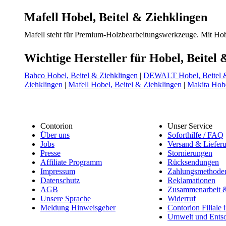
Mafell Hobel, Beitel & Ziehklingen
Mafell steht für Premium-Holzbearbeitungswerkzeuge. Mit Hobe
Wichtige Hersteller für Hobel, Beitel
Bahco Hobel, Beitel & Ziehklingen
|
DEWALT Hobel, Beitel &
Ziehklingen
|
Mafell Hobel, Beitel & Ziehklingen
|
Makita Hobe
Contorion
Unser Service
Über uns
Soforthilfe / FAQ
Jobs
Versand & Liefer
Presse
Stornierungen
Affiliate Programm
Rücksendungen
Impressum
Zahlungsmethode
Datenschutz
Reklamationen
AGB
Zusammenarbeit &
Unsere Sprache
Widerruf
Meldung Hinweisgeber
Contorion Filiale 
Umwelt und Ents