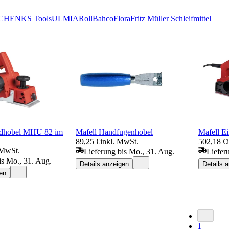
CHEN
KS Tools
ULMIA
Roll
Bahco
Flora
Fritz Müller Schleifmittel
ndhobel MHU 82 im
Mafell Handfugenhobel
Mafell E
89,25 €
inkl. MwSt.
502,18 €
 MwSt.
Lieferung bis Mo., 31. Aug.
Liefer
is Mo., 31. Aug.
Details anzeigen
Details 
en
1