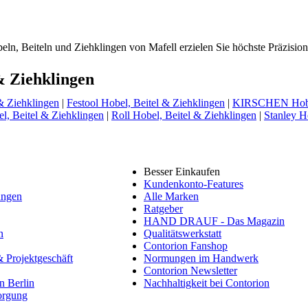
ln, Beiteln und Ziehklingen von Mafell erzielen Sie höchste Präzisio
 & Ziehklingen
 Ziehklingen
|
Festool Hobel, Beitel & Ziehklingen
|
KIRSCHEN Hobel
l, Beitel & Ziehklingen
|
Roll Hobel, Beitel & Ziehklingen
|
Stanley H
Besser Einkaufen
Kundenkonto-Features
ungen
Alle Marken
Ratgeber
HAND DRAUF - Das Magazin
n
Qualitätswerkstatt
Contorion Fanshop
 Projektgeschäft
Normungen im Handwerk
Contorion Newsletter
in Berlin
Nachhaltigkeit bei Contorion
orgung