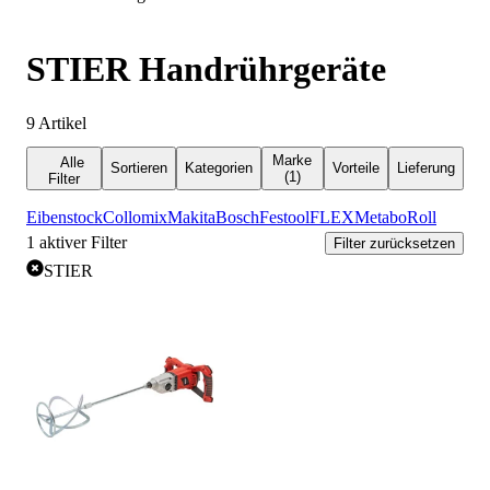
STIER Handrührgeräte
9
Artikel
Marke
Alle
Sortieren
Kategorien
Vorteile
Lieferung
(1)
Filter
Eibenstock
Collomix
Makita
Bosch
Festool
FLEX
Metabo
Roll
1
aktiver Filter
Filter zurücksetzen
STIER