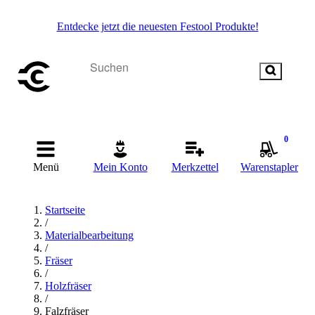
Entdecke jetzt die neuesten Festool Produkte!
0
Menü
Mein Konto
Merkzettel
Warenstapler
Startseite
/
Materialbearbeitung
/
Fräser
/
Holzfräser
/
Falzfräser