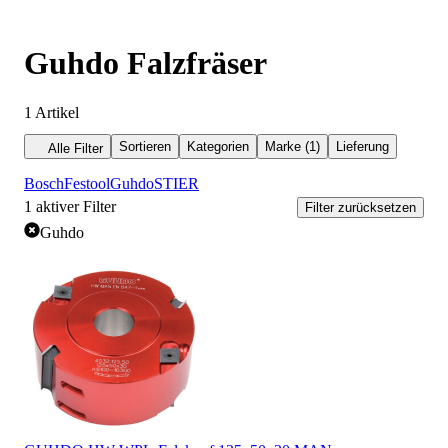
Guhdo Falzfräser
1
Artikel
Sortieren
Kategorien
Marke (1)
Lieferung
Alle Filter
Bosch
Festool
Guhdo
STIER
1
aktiver Filter
Filter zurücksetzen
Guhdo