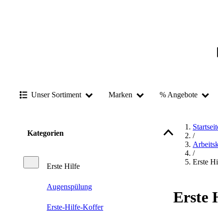
Unser Sortiment
Marken
% Angebote
Startseit
Kategorien
/
Arbeits
/
Erste Hi
Erste Hilfe
Augenspülung
Erste 
Erste-Hilfe-Koffer