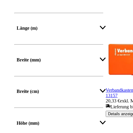
Von
Bis
Länge (m)
Breite (mm)
Von
Bis
Verbandkaste
Breite (cm)
13157
20,33 €
exkl. 
Lieferung b
Details anzeig
Höhe (mm)