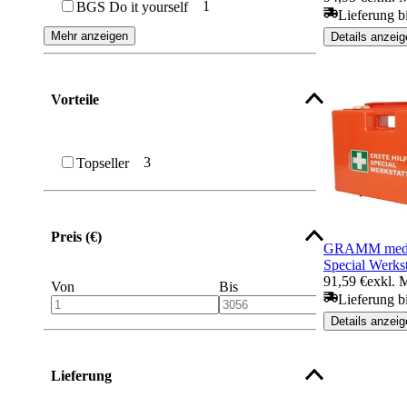
1
BGS Do it yourself
Lieferung b
Mehr anzeigen
Details anzeig
Vorteile
3
Topseller
Preis (€)
GRAMM medic
Special Werkst
91,59 €
exkl. 
Von
Bis
Lieferung b
Details anzeig
Lieferung