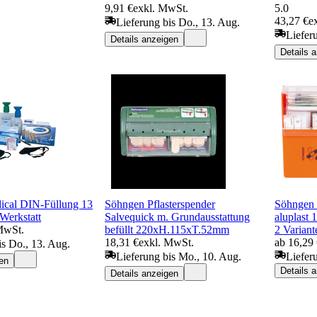
9,91 €
exkl. MwSt.
5.0
43,27 €
e
Lieferung bis Do., 13. Aug.
Liefer
Details anzeigen
Details 
al DIN-Füllung 13
Söhngen Pflasterspender
Söhngen 
Werkstatt
Salvequick m. Grundausstattung
aluplast
MwSt.
befüllt 220xH.115xT.52mm
2 Variant
18,31 €
exkl. MwSt.
ab 16,29
is Do., 13. Aug.
Lieferung bis Mo., 10. Aug.
Liefer
en
Details 
Details anzeigen