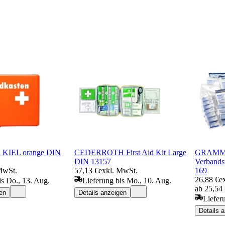
n KIEL orange DIN
CEDERROTH First Aid Kit Large
GRAMM 
DIN 13157
Verbands
MwSt.
57,13 €
exkl. MwSt.
169
26,88 €
e
is Do., 13. Aug.
Lieferung bis Mo., 10. Aug.
ab 25,54
en
Details anzeigen
Liefer
Details 