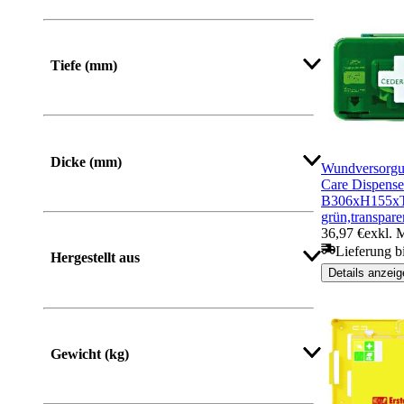
Von
Bis
Tiefe (mm)
Dicke (mm)
Wundversorgu
Care Dispense
B306xH155x
grün,transpare
36,97 €
exkl. 
Lieferung b
Hergestellt aus
Details anzeig
Gewicht (kg)