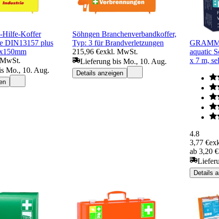
-Hilfe-Koffer
Söhngen Branchenverbandkoffer,
ie DIN13157 plus
Typ: 3 für Brandverletzungen
GRAMM m
0x150mm
215,96 €
exkl. MwSt.
aquatic S
 MwSt.
x 7 m, se
Lieferung bis Mo., 10. Aug.
is Mo., 10. Aug.
Details anzeigen
en
4.8
3,77 €
exk
ab 3,20 
Liefer
Details 