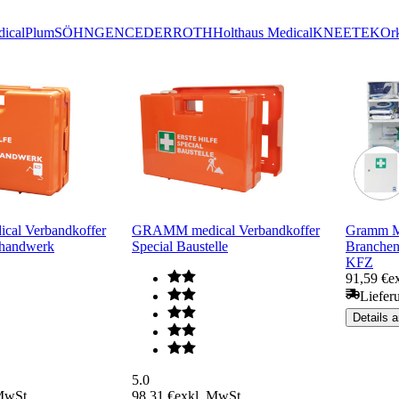
ical
Plum
SÖHNGEN
CEDERROTH
Holthaus Medical
KNEETEK
Ork
al Verbandkoffer
GRAMM medical Verbandkoffer
Gramm Me
lhandwerk
Special Baustelle
Branche
KFZ
91,59 €
e
Liefer
Details 
5.0
MwSt.
98,31 €
exkl. MwSt.