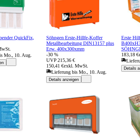
spender QuickFix,
Söhngen Erste-Hillfe-Koffer
Erste Hil
Metallbearbeitung DIN13157 plus
B400xH3
MwSt.
Erw. 400x300xmm
SÖHNG
-30 %
183,18 €
is Mo., 10. Aug.
UVP
215,36 €
Liefer
en
150,41 €
exkl. MwSt.
Details 
Lieferung bis Mo., 10. Aug.
Details anzeigen