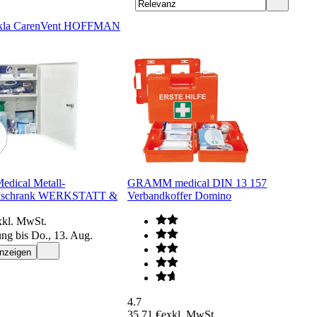
la Care
nVent HOFFMAN
dical Metall-
GRAMM medical DIN 13 157
nschrank WERKSTATT &
Verbandkoffer Domino
xkl. MwSt.
ung bis Do., 13. Aug.
anzeigen
4.7
35,71 €
exkl. MwSt.