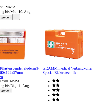
xkl. MwSt.
ung bis Mo., 10. Aug.
anzeigen
Pflasterspender aluderm®-
GRAMM medical Verbandkoffer
 160x122x57mm
Special Elektrotechnik
en
 €
exkl. MwSt.
ung bis Di., 11. Aug.
anzeigen