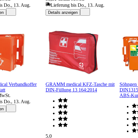
is Do., 13. Aug.
Lieferung bis Do., 13. Aug.
en
Details anzeigen
al Verbandkoffer
GRAMM medical KFZ-Tasche mit
Söhngen E
att
DIN-Füllung 13 164:2014
DIN1315
MwSt.
ABS-Kuns
is Do., 13. Aug.
en
5.0