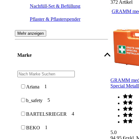
372
Artikel
Nachfüll-Set & Befüllung
GRAMM med
Pflaster & Pflasterspender
Verbandtasche, Verbandkasten &
Mehr anzeigen
Verbandkastenhalterung
Medikamentenschrank &
Marke
Verbandschrank
Wundverband
GRAMM medic
Notdusche
Special Metal
1
Ariana
Verbandbuch
5
b_safety
Krankentrage & Rettungsmulde
4
BARTELSRIEGER
Aufbewahrung
1
BEKO
5.0
94,95 €
exkl. 