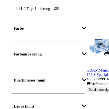
201
1-2 Tage Lieferung
Farbe
Mehr anzeigen
Farbausprägung
GRAMM medic
157 + Special 
45,37 €
exkl. 
Durchmesser (mm)
Lieferung b
Details anzeig
Länge (mm)