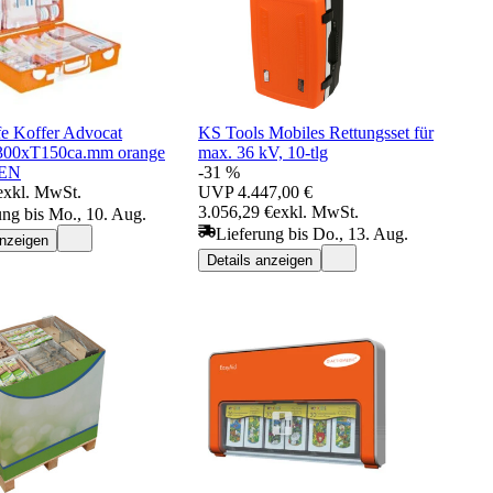
fe Koffer Advocat
KS Tools Mobiles Rettungsset für
00xT150ca.mm orange
max. 36 kV, 10-tlg
EN
-31 %
exkl. MwSt.
UVP
4.447,00 €
3.056,29 €
exkl. MwSt.
ung bis Mo., 10. Aug.
Lieferung bis Do., 13. Aug.
anzeigen
Details anzeigen