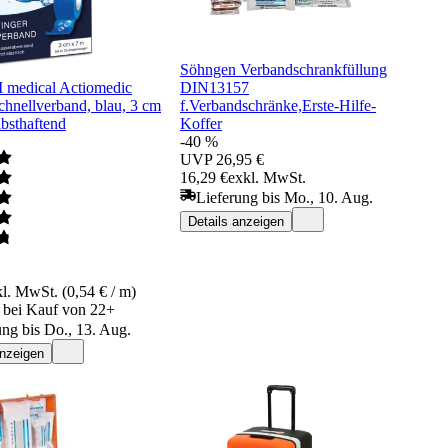
Söhngen Verbandschrankfüllung
edical Actiomedic
DIN13157
chnellverband, blau, 3 cm
f.Verbandschränke,Erste-Hilfe-
lbsthaftend
Koffer
-40 %
UVP
26,95 €
16,29 €
exkl. MwSt.
Lieferung bis Mo., 10. Aug.
Details anzeigen
l. MwSt. (0,54 € / m)
€ bei Kauf von 22+
ung bis Do., 13. Aug.
anzeigen