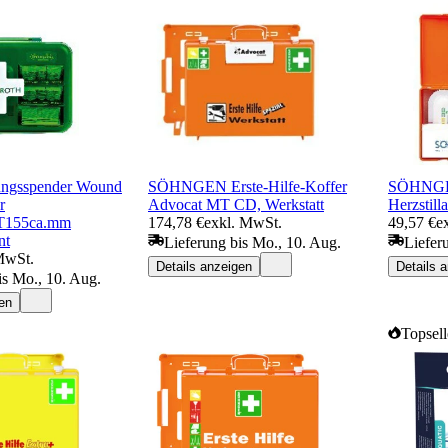
ngsspender Wound
SÖHNGEN Erste-Hilfe-Koffer
SÖHNGEN
r
Advocat MT CD, Werkstatt
Herzstill
T155ca.mm
174,78 €
exkl. MwSt.
49,57 €
e
nt
Lieferung bis Mo., 10. Aug.
Liefer
MwSt.
Details anzeigen
Details 
is Mo., 10. Aug.
en
Topsell