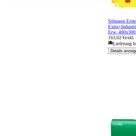
Söhngen Erste
Extra+Industr
Erw. 400x30
163,02 €
exkl.
Lieferung b
Details anzeig