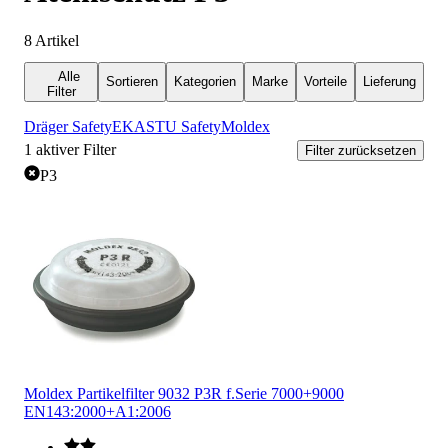
8
Artikel
Alle
Sortieren
Kategorien
Marke
Vorteile
Lieferung
Filter
Dräger Safety
EKASTU Safety
Moldex
1
aktiver Filter
Filter zurücksetzen
P3
Moldex Partikelfilter 9032 P3R f.Serie 7000+9000
EN143:2000+A1:2006