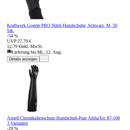
Kraftwerk Gogrip PRO Nitril-Handschuhe, Schwarz, M, 50
Stk.
-54 %
UVP
27,79 €
12,79 €
inkl. MwSt.
Lieferung bis Mi., 12. Aug.
Details anzeigen
Ansell Chemikalienschutz-Handschuh-Paar AlphaTec 87-108
3 Varianten
-29 %