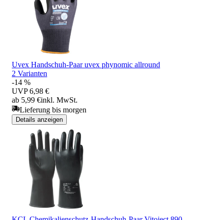
Uvex Handschuh-Paar uvex phynomic allround
2 Varianten
-14 %
UVP
6,98 €
ab 5,99 €
inkl. MwSt.
Lieferung bis morgen
Details anzeigen
KCL Chemikalienschutz-Handschuh-Paar Vitoject 890