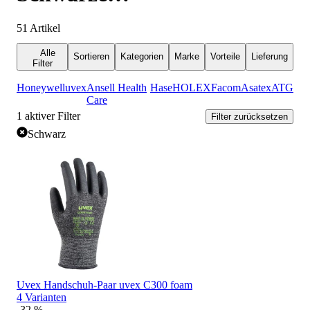
Arbeitshandschuhe
51
Artikel
Alle
Sortieren
Kategorien
Marke
Vorteile
Lieferung
Filter
Honeywell
uvex
Ansell Health
Hase
HOLEX
Facom
Asatex
ATG
Care
1
aktiver Filter
Filter zurücksetzen
Schwarz
Uvex Handschuh-Paar uvex C300 foam
4 Varianten
-32 %