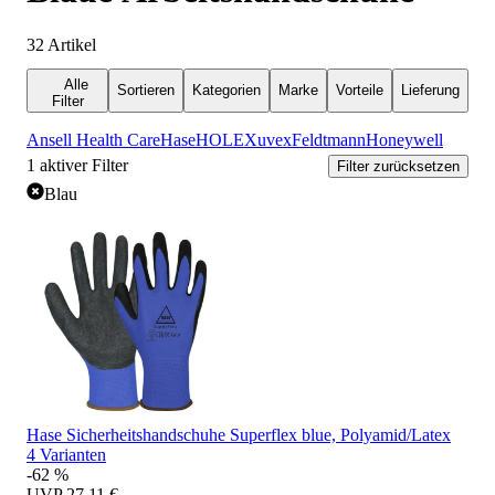
32
Artikel
Alle
Sortieren
Kategorien
Marke
Vorteile
Lieferung
Filter
Ansell Health Care
Hase
HOLEX
uvex
Feldtmann
Honeywell
1
aktiver Filter
Filter zurücksetzen
Blau
Hase Sicherheitshandschuhe Superflex blue, Polyamid/Latex
4 Varianten
-62 %
UVP
27,11 €