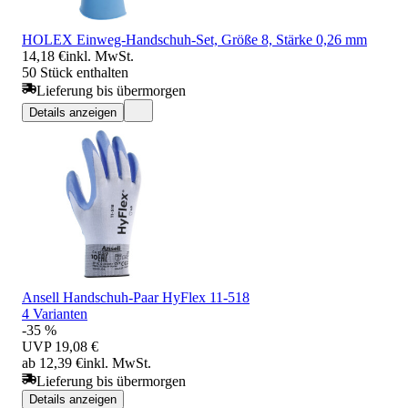
HOLEX Einweg-Handschuh-Set, Größe 8, Stärke 0,26 mm
14,18 €
inkl. MwSt.
50 Stück enthalten
Lieferung bis übermorgen
Details anzeigen
Ansell Handschuh-Paar HyFlex 11-518
4 Varianten
-35 %
UVP
19,08 €
ab 12,39 €
inkl. MwSt.
Lieferung bis übermorgen
Details anzeigen