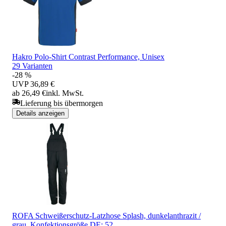
Hakro Polo-Shirt Contrast Performance, Unisex
29 Varianten
-28 %
UVP
36,89 €
ab 26,49 €
inkl. MwSt.
Lieferung bis übermorgen
Details anzeigen
ROFA Schweißerschutz-Latzhose Splash, dunkelanthrazit /
grau, Konfektionsgröße DE: 52