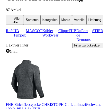
87
Artikel
Alle
Sortieren
Kategorien
Marke
Vorteile
Lieferung
Filter
Rofa
HB
MASCOT
Kübler
Clique
FHB
DuPont
STIER
Tempex
Workwear
de
Nemours
1
aktiver Filter
Filter zurücksetzen
Grau
FHB Strickfleecejacke CHRISTOPH Gr. L anthrazit/schwarz
100 % PES 1 St. FHB