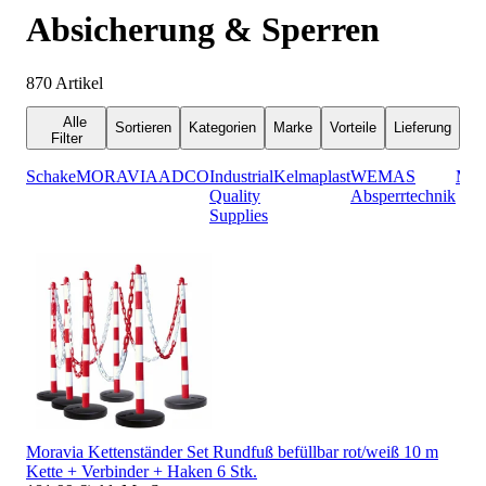
Absicherung & Sperren
870
Artikel
Alle
Sortieren
Kategorien
Marke
Vorteile
Lieferung
Filter
Schake
MORAVIA
ADCO
Industrial
Kelmaplast
WEMAS
Mult
Quality
Absperrtechnik
Supplies
Moravia Kettenständer Set Rundfuß befüllbar rot/weiß 10 m
Kette + Verbinder + Haken 6 Stk.