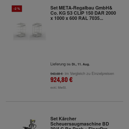
Set META-Regalbau GmbH&
-2 %
Co. KG S3 CLIP 150 DAR 2000
x 1000 x 600 RAL 7035...
Lieferung
bis
Di., 11. Aug.
im Vergleich zu Einzelpreisen
943,68 €
924,80 €
exkl. MwSt.
Set Kärcher
Scheuersaugmaschine BD
30/4 C Bp Pack + FloorPro