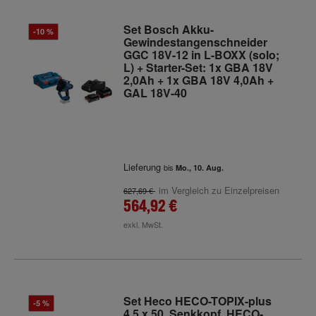
Set Bosch Akku-
-10 %
Gewindestangenschneider
GGC 18V-12 in L-BOXX (solo;
L) + Starter-Set: 1x GBA 18V
2,0Ah + 1x GBA 18V 4,0Ah +
GAL 18V-40
Lieferung
bis
Mo., 10. Aug.
im Vergleich zu Einzelpreisen
627,69 €
564,92 €
exkl. MwSt.
Set Heco HECO-TOPIX-plus
-5 %
4,5 x 50, Senkkopf, HECO-