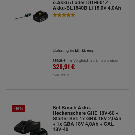
o.Akku+Lader DUH601Z +
Akku-BL1840B Li 18,0V 4.0Ah
Lieferung
bis
Mi., 12. Aug.
im Vergleich zu Einzelpreisen
335,28 €
328,91 €
exkl. MwSt.
Set Bosch Akku-
-10 %
Heckenschere GHE 18V-60 +
Starter-Set: 1x GBA 18V 2,0Ah
+ 1x GBA 18V 4,0Ah + GAL
18V-40