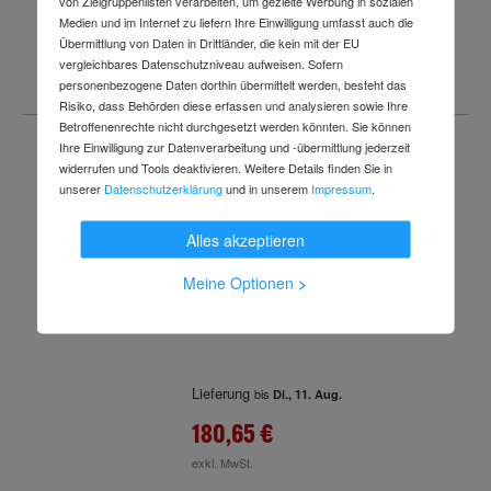
von Zielgruppenlisten verarbeiten, um gezielte Werbung in sozialen
Medien und im Internet zu liefern Ihre Einwilligung umfasst auch die
59,56 €
Übermittlung von Daten in Drittländer, die kein mit der EU
exkl. MwSt.
vergleichbares Datenschutzniveau aufweisen. Sofern
personenbezogene Daten dorthin übermittelt werden, besteht das
Risiko, dass Behörden diese erfassen und analysieren sowie Ihre
Betroffenenrechte nicht durchgesetzt werden könnten. Sie können
Ihre Einwilligung zur Datenverarbeitung und -übermittlung jederzeit
widerrufen und Tools deaktivieren. Weitere Details finden Sie in
Set Bosch Akku-Säbelsägen
unserer
Datenschutzerklärung
und in unserem
Impressum
.
GSA 18 V-LI C + Bosch 20tlg.
Säbelsägeblatt-Set
Alles akzeptieren
Meine Optionen
>
Lieferung
bis
Di., 11. Aug.
180,65 €
exkl. MwSt.