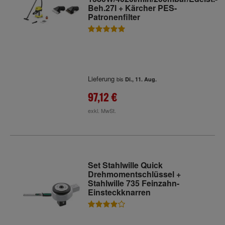
Beh.27l + Kärcher PES-
Patronenfilter
Lieferung
bis
Di., 11. Aug.
97,12 €
exkl. MwSt.
Set Stahlwille Quick
Drehmomentschlüssel +
Stahlwille 735 Feinzahn-
Einsteckknarren