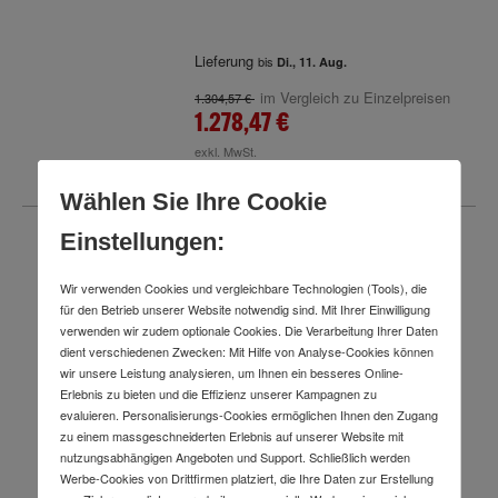
Lieferung
bis
Di., 11. Aug.
im Vergleich zu Einzelpreisen
1.304,57 €
1.278,47 €
exkl. MwSt.
Wählen Sie Ihre Cookie
Einstellungen:
Set Proxxon
Wir verwenden Cookies und vergleichbare Technologien (Tools), die
Drehmomentschlüssel
MicroClick MC 60, für 12 - 60
für den Betrieb unserer Website notwendig sind. Mit Ihrer Einwilligung
Nm + Adapter 3/8"
verwenden wir zudem optionale Cookies. Die Verarbeitung Ihrer Daten
Innenvierkant auf 1/2"
dient verschiedenen Zwecken: Mit Hilfe von Analyse-Cookies können
Außenvierkant
wir unsere Leistung analysieren, um Ihnen ein besseres Online-
Erlebnis zu bieten und die Effizienz unserer Kampagnen zu
evaluieren. Personalisierungs-Cookies ermöglichen Ihnen den Zugang
zu einem massgeschneiderten Erlebnis auf unserer Website mit
nutzungsabhängigen Angeboten und Support. Schließlich werden
Werbe-Cookies von Drittfirmen platziert, die Ihre Daten zur Erstellung
Lieferung
bis
Di., 11. Aug.