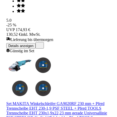
5.0
-25 %
UVP
174,93 €
130,52 €
inkl. MwSt.
Lieferung bis übermorgen
Details anzeigen
Günstig im Set
Set MAKITA Winkelschleifer GA9020RF 230 mm + Pferd
Trennscheibe EHT 230-1,9 PSF STEEL + Pferd TOOLS
Trennscheibe EHT 230x1,9x22,23 mm gerade Universallinie