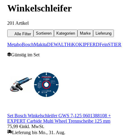
Winkelschleifer
201
Artikel
Sortieren
Kategorien
Marke
Lieferung
Alle Filter
Metabo
Bosch
Makita
DEWALT
HiKOKI
PFERD
Fein
STIER
Günstig im Set
Set Bosch Winkelschleifer GWS 7-125 0601388108 +
EXPERT Carbide Multi Wheel Trennscheibe 125 mm
75,99 €
inkl. MwSt.
Lieferung bis Mo., 31. Aug.