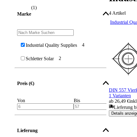
(
1
)
4
Artikel
Marke
Industrial Qua
4
Industrial Quality Supplies
2
Schletter Solar
Preis (€)
DIN 557 Vierk
1 Varianten
Von
Bis
ab 26,49 €
ink
Lieferung b
Details anzeig
Lieferung