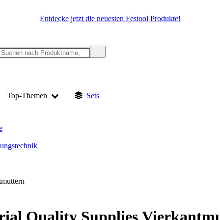
Entdecke jetzt die neuesten Festool Produkte!
Top-Themen
Sets
e
gungstechnik
tmuttern
rial Quality Supplies Vierkantm