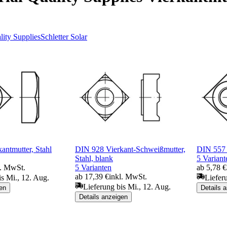
lity Supplies
Schletter Solar
antmutter, Stahl
DIN 928 Vierkant-Schweißmutter,
DIN 557 V
Stahl, blank
5 Variant
l. MwSt.
5 Varianten
ab 5,78 €
ab 17,39 €
inkl. MwSt.
is Mi., 12. Aug.
Liefer
Lieferung bis Mi., 12. Aug.
en
Details 
Details anzeigen