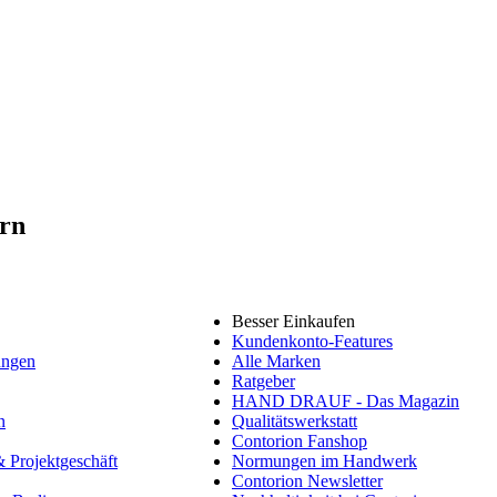
ern
Besser Einkaufen
Kundenkonto-Features
ungen
Alle Marken
Ratgeber
HAND DRAUF - Das Magazin
n
Qualitätswerkstatt
Contorion Fanshop
 Projektgeschäft
Normungen im Handwerk
Contorion Newsletter