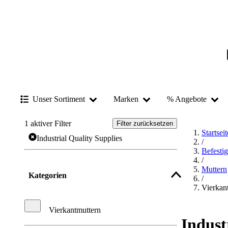
Unser Sortiment
Marken
% Angebote
1
aktiver Filter
Filter zurücksetzen
Startseit
Industrial Quality Supplies
/
Befesti
/
Muttern
Kategorien
/
Vierkan
Vierkantmuttern
Indust