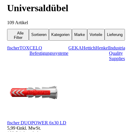
Universaldübel
109
Artikel
Alle
Sortieren
Kategorien
Marke
Vorteile
Lieferung
Filter
fischer
TOX
CELO
GEKA
Hettich
Henkel
Industrial
M
Befestigungssysteme
Quality
Supplies
fischer DUOPOWER 6x30 LD
5,99 €
inkl. MwSt.