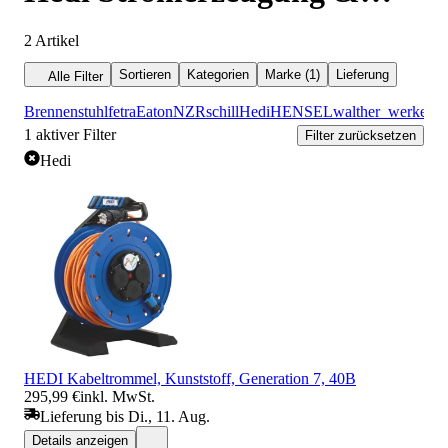
Stromverteilung
2
Artikel
Sortieren
Kategorien
Marke (1)
Lieferung
Alle Filter
Brennenstuhl
fetra
Eaton
NZR
schill
Hedi
HENSEL
walther_werke
1
aktiver Filter
Filter zurücksetzen
Hedi
HEDI Kabeltrommel, Kunststoff, Generation 7, 40B
295,99 €
inkl. MwSt.
Lieferung bis Di., 11. Aug.
Details anzeigen