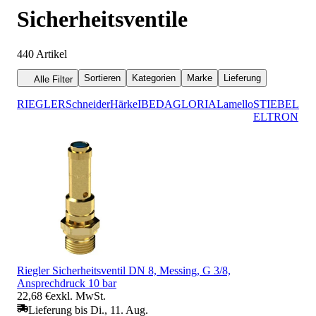
Sicherheitsventile
440
Artikel
Sortieren
Kategorien
Marke
Lieferung
Alle Filter
RIEGLER
Schneider
Härke
IBEDA
GLORIA
Lamello
STIEBEL
ELTRON
Riegler Sicherheitsventil DN 8, Messing, G 3/8,
Ansprechdruck 10 bar
22,68 €
exkl. MwSt.
Lieferung bis Di., 11. Aug.