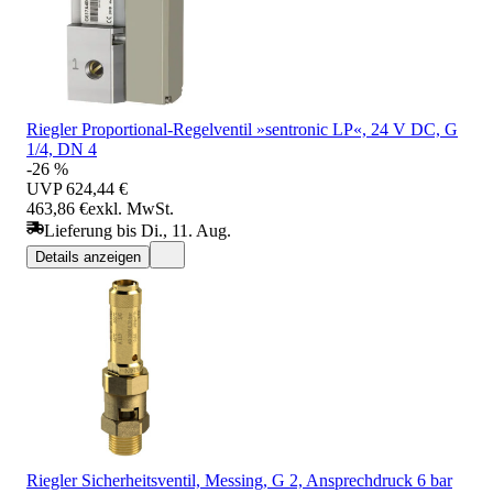
Riegler Proportional-Regelventil »sentronic LP«, 24 V DC, G
1/4, DN 4
-26 %
UVP
624,44 €
463,86 €
exkl. MwSt.
Lieferung bis Di., 11. Aug.
Details anzeigen
Riegler Sicherheitsventil, Messing, G 2, Ansprechdruck 6 bar