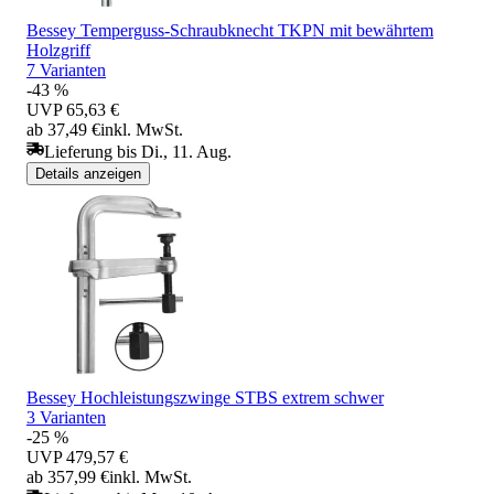
Bessey Temperguss-Schraubknecht TKPN mit bewährtem
Holzgriff
7 Varianten
-43 %
UVP
65,63 €
ab 37,49 €
inkl. MwSt.
Lieferung bis Di., 11. Aug.
Details anzeigen
Bessey Hochleistungszwinge STBS extrem schwer
3 Varianten
-25 %
UVP
479,57 €
ab 357,99 €
inkl. MwSt.