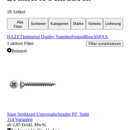
18
Artikel
Alle
Sortieren
Kategorien
Marke
Vorteile
Lieferung
Filter
HAZET
Industrial Quality Supplies
Festool
Bosch
SPAX
1
aktiver Filter
Filter zurücksetzen
Brüniert
Spax Senkkopf-Universalschraube PZ, Stahl
314 Varianten
ab 2,85 €
exkl. MwSt.