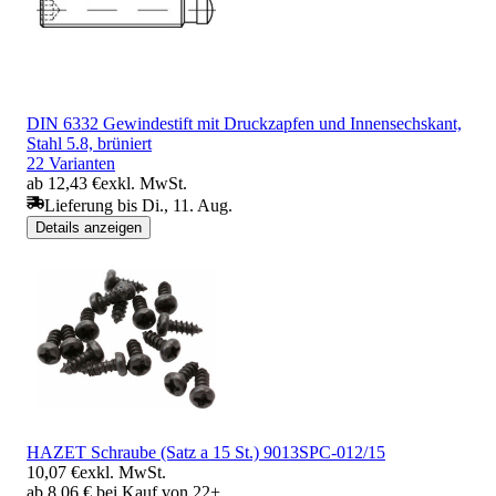
DIN 6332 Gewindestift mit Druckzapfen und Innensechskant,
Stahl 5.8, brüniert
22 Varianten
ab 12,43 €
exkl. MwSt.
Lieferung bis Di., 11. Aug.
Details anzeigen
HAZET Schraube (Satz a 15 St.) 9013SPC-012/15
10,07 €
exkl. MwSt.
ab 8,06 € bei Kauf von 22+