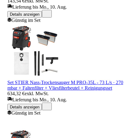
143,54 €
exkl. MwSt.
Lieferung bis Mo., 10. Aug.
Details anzeigen
Günstig im Set
Set STIER Nass-Trockensauger M PRO-35L - 73 L/s · 270
mbar + Faltenfilter + Vliesfilterbeutel + Reinigungsset
634,32 €
exkl. MwSt.
Lieferung bis Mo., 10. Aug.
Details anzeigen
Günstig im Set