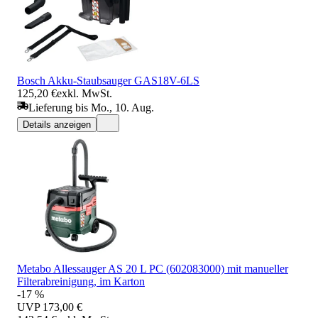
Bosch Akku-Staubsauger GAS18V-6LS
125,20 €
exkl. MwSt.
Lieferung bis Mo., 10. Aug.
Details anzeigen
Metabo Allessauger AS 20 L PC (602083000) mit manueller
Filterabreinigung, im Karton
-17 %
UVP
173,00 €