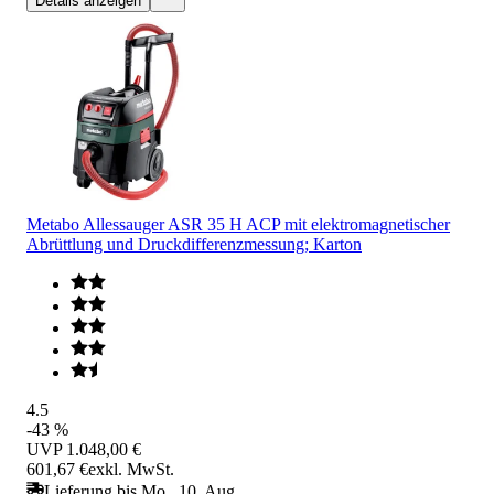
Details anzeigen
Metabo Allessauger ASR 35 H ACP mit elektromagnetischer
Abrüttlung und Druckdifferenzmessung; Karton
4.5
-43 %
UVP
1.048,00 €
601,67 €
exkl. MwSt.
Lieferung bis Mo., 10. Aug.