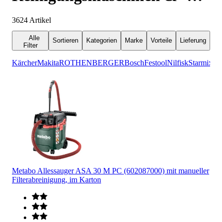
Geräte
3624
Artikel
Alle
Sortieren
Kategorien
Marke
Vorteile
Lieferung
Filter
Kärcher
Makita
ROTHENBERGER
Bosch
Festool
Nilfisk
Starmix
Me
Metabo Allessauger ASA 30 M PC (602087000) mit manueller
Filterabreinigung, im Karton