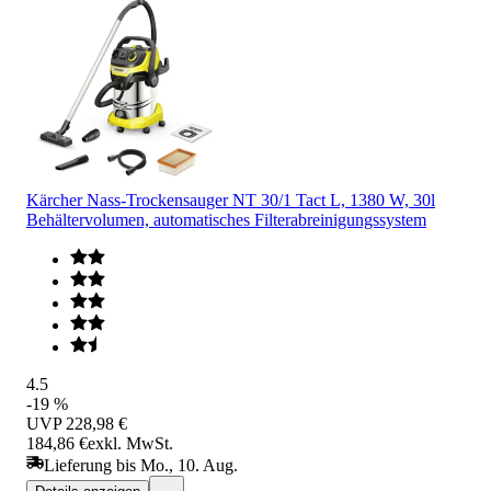
Kärcher Nass-Trockensauger NT 30/1 Tact L, 1380 W, 30l
Behältervolumen, automatisches Filterabreinigungssystem
4.5
-19 %
UVP
228,98 €
184,86 €
exkl. MwSt.
Lieferung bis Mo., 10. Aug.