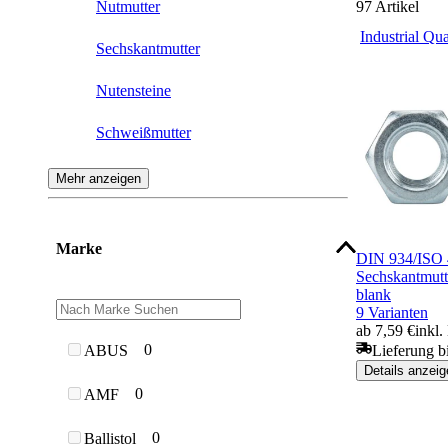
Nutmutter
97
Artikel
Industrial Qua
Sechskantmutter
Nutensteine
Schweißmutter
Spezialmuttern
Mehr anzeigen
Hutmutter
Marke
Spannschlossmuttern
DIN 934/ISO 
Sechskantmutt
blank
Verbindungsmuffe
9 Varianten
ab 7,59 €
inkl
Sicherungsmutter
0
Lieferung b
ABUS
Details anzeig
Ringmutter
0
AMF
Spannschloss
0
Ballistol