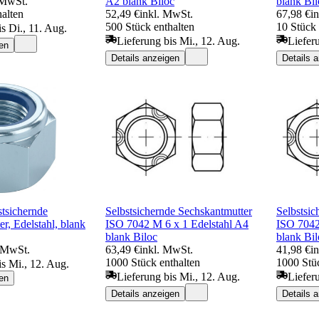
 MwSt.
A2 blank Biloc
blank Bil
halten
52,49 €
inkl. MwSt.
67,98 €
i
500 Stück enthalten
10 Stück 
s Di., 11. Aug.
Lieferung bis Mi., 12. Aug.
Liefer
en
Details anzeigen
Details 
tsichernde
Selbstsichernde Sechskantmutter
Selbstsic
r, Edelstahl, blank
ISO 7042 M 6 x 1 Edelstahl A4
ISO 7042
blank Biloc
blank Bil
. MwSt.
63,49 €
inkl. MwSt.
41,98 €
i
1000 Stück enthalten
1000 Stüc
is Mi., 12. Aug.
Lieferung bis Mi., 12. Aug.
Liefer
en
Details anzeigen
Details 