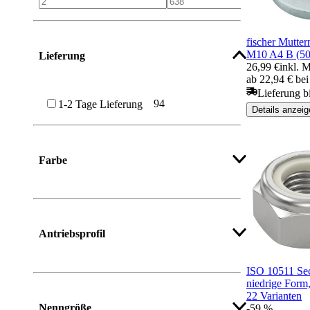
fischer Mutter
M10 A4 B (50
Lieferung
26,99 €
inkl. 
ab 22,94 € be
Lieferung b
94
1-2 Tage Lieferung
Details anzeig
Farbe
Antriebsprofil
ISO 10511 Se
niedrige Form,
22 Varianten
Nenngröße
-59 %