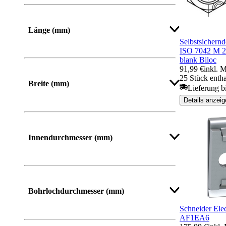
Mehr anzeigen
Länge (mm)
Selbstsichern
ISO 7042 M 24
Von
Bis
blank Biloc
91,99 €
inkl. 
25 Stück entha
Breite (mm)
Lieferung b
Details anzeig
Von
Bis
Innendurchmesser (mm)
Mehr anzeigen
Bohrlochdurchmesser (mm)
Schneider Ele
AF1EA6