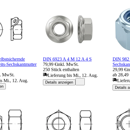
lbstsichernde
DIN 6923 A 4 M 12 A 4 S
DIN 982 
eits-Sechskantmutter
79,99 €
inkl. MwSt.
Sechskan
250 Stück enthalten
29,99 €
i
l. MwSt.
ab 28,49
Lieferung bis Mi., 12. Aug.
is Mi., 12. Aug.
Liefer
Details anzeigen
en
Details 