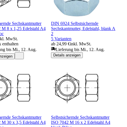
hernde Sechskantmutter
DIN 6924 Selbstsichernde
 M 8 x 1,25 Edelstahl A4
Sechskantmutter, Edelstahl, blank A
oc
2
nkl. MwSt.
5 Varianten
 enthalten
ab 24,99 €
inkl. MwSt.
ung bis Mi., 12. Aug.
Lieferung bis Mi., 12. Aug.
Details anzeigen
anzeigen
hernde Sechskantmutter
Selbstsichernde Sechskantmutter
 M 30 x 3,5 Edelstahl A4
ISO 7042 M 16 x 2 Edelstahl A4