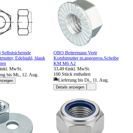
 Selbstsichernde
OBO Bettermann Vertr
mutter, Edelstahl, blank
Kombimutter m.angepress.Scheibe
ten
KM M6 A2
inkl. MwSt.
33,49 €
inkl. MwSt.
100 Stück enthalten
ung bis Mi., 12. Aug.
Lieferung bis Di., 11. Aug.
anzeigen
Details anzeigen