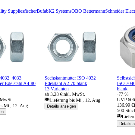
lity Supplies
fischer
Bufab
K2 Systems
OBO Bettermann
Schneider Elect
4032, 4033
Sechskantmutter ISO 4032
Selbstsic
er Edelstahl A4-80
Edelstahl A2-70 blank
ISO 7040
13 Varianten
blank
ab 3,28 €
inkl. MwSt.
-77 %
. MwSt.
UVP
606
Lieferung bis Mi., 12. Aug.
136,99 €
is Mi., 12. Aug.
Details anzeigen
500 Stück
en
Liefer
Details 