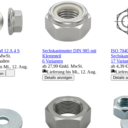
M 12 A 4 S
Sechskantmutter DIN 985 mit
ISO 7040
 MwSt.
Klemmteil
Sechskant
halten
6 Varianten
17 Varian
ab 27,99 €
inkl. MwSt.
ab 4,39 €
is Mi., 12. Aug.
Lieferung bis Mi., 12. Aug.
Liefer
en
Details anzeigen
Details 