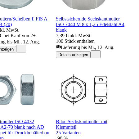
uttern/Scheiben f. FIS A
Selbstsichernde Sechskantmutter
B (20)
ISO 7040 M 8 x 1,25 Edelstahl A4
nkl. MwSt.
blank
 € bei Kauf von 2+
7,39 €
inkl. MwSt.
100 Stück enthalten
ung bis Mi., 12. Aug.
Lieferung bis Mi., 12. Aug.
anzeigen
Details anzeigen
tmutter ISO 4032
Biloc Sechskantmutter mit
l A2-70 blank nach AD
Klemmteil
net für Druckbehälterbau
25 Varianten
en
-90 %