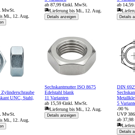
ab 87,99 €
inkl. MwSt.
ab 14,59
l. MwSt.
Lieferung bis Mi., 12. Aug.
Liefer
is Mi., 12. Aug.
Details anzeigen
Details 
en
Sechskantmutter ISO 8675
DIN 692
Zylinderschraube
Edelstahl blank
Sechskan
skant UNC, Stahl,
11 Varianten
Metallkle
ab 15,59 €
inkl. MwSt.
5 Variant
-90 %
Lieferung bis Mi., 12. Aug.
l. MwSt.
UVP
386
Details anzeigen
ab 37,98
is Mi., 12. Aug.
Liefer
en
Details 