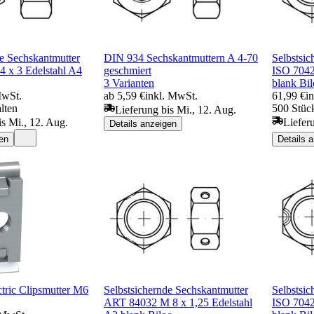
de Sechskantmutter
DIN 934 Sechskantmuttern A 4-70
Selbstsic
 x 3 Edelstahl A4
geschmiert
ISO 7042
3 Varianten
blank Bil
MwSt.
ab 5,59 €
inkl. MwSt.
61,99 €
i
lten
500 Stück
Lieferung bis Mi., 12. Aug.
is Mi., 12. Aug.
Liefer
Details anzeigen
en
Details 
ctric Clipsmutter M6
Selbstsichernde Sechskantmutter
Selbstsic
ART 84032 M 8 x 1,25 Edelstahl
ISO 7042