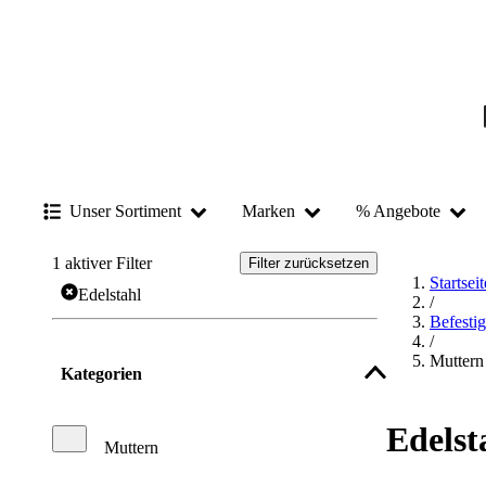
Unser Sortiment
Marken
% Angebote
1
aktiver Filter
Filter zurücksetzen
Startseit
Edelstahl
/
Befesti
/
Muttern
Kategorien
Edelst
Muttern