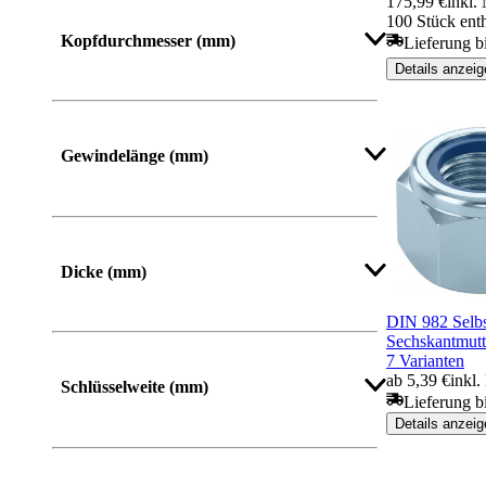
175,99 €
inkl.
Mehr anzeigen
100 Stück ent
Kopfdurchmesser (mm)
Lieferung bi
Details anzeig
Gewindelänge (mm)
Mehr anzeigen
Dicke (mm)
DIN 982 Selbs
Sechskantmutte
7 Varianten
ab 5,39 €
inkl
Schlüsselweite (mm)
Lieferung b
Details anzeig
Mehr anzeigen