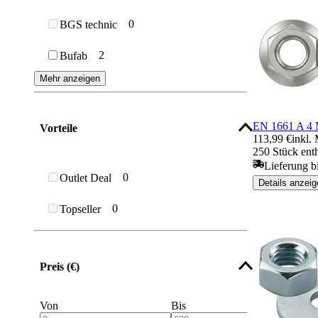
Flanschmutter
0
BGS technic
Einschlagmutter
2
Bufab
Flügelmutter
Mehr anzeigen
Vierkantmuttern
EN 1661 A 4 
Vorteile
Rändelmutter
113,99 €
inkl.
250 Stück ent
Schlitzmutter
Lieferung b
0
Outlet Deal
Details anzeig
Kronenmuttern
0
Topseller
Rohrmutter
Hülsenmutter
Preis (€)
Hammermutter
Von
Bis