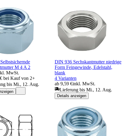
Selbstsichernde
DIN 936 Sechskantmutter niedrige
tmutter M 4 A 2
Form Feingewinde, Edelstahl,
nkl. MwSt.
blank
 € bei Kauf von 2+
4 Varianten
ab 9,59 €
inkl. MwSt.
ung bis Mi., 12. Aug.
Lieferung bis Mi., 12. Aug.
anzeigen
Details anzeigen