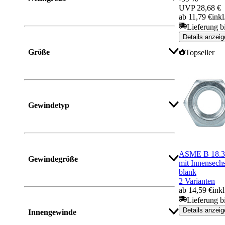
UVP
28,68 €
ab 11,79 €
ink
Lieferung b
Details anzeig
Mehr anzeigen
Größe
Topseller
Gewindetyp
Mehr anzeigen
ASME B 18.3 
Gewindegröße
mit Innensech
blank
2 Varianten
ab 14,59 €
ink
Mehr anzeigen
Lieferung b
Details anzeig
Innengewinde