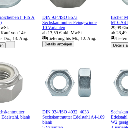
n/Scheiben f. FIS A
DIN 934/ISO 8673
fischer M
)
Sechskantmutter Feingewinde
M16 A4 
MwSt.
10 Varianten
29,99 €
i
i Kauf von 14+
ab 13,59 €
inkl. MwSt.
ab 28,49
is Do., 13. Aug.
Lieferung bis Mi., 12. Aug.
Liefer
Details anzeigen
en
Details 
chskantmutter
DIN 934/ISO 4032, 4033
Sechskan
 Edelstahl, blank
Sechskantmutter Edelstahl A4-109
Edelstah
blank
W2 geeig
5 Varianten
3 Variant