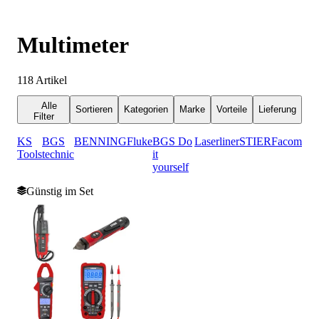
Multimeter
118
Artikel
Alle
Sortieren
Kategorien
Marke
Vorteile
Lieferung
Filter
KS
BGS
BENNING
Fluke
BGS Do
Laserliner
STIER
Facom
Tools
technic
it
yourself
Günstig im Set