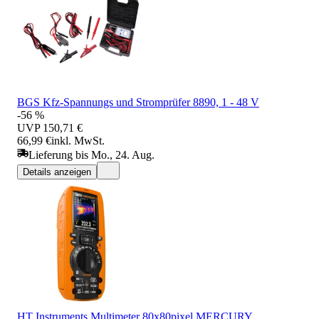
BGS Kfz-Spannungs und Stromprüfer 8890, 1 - 48 V
-56 %
UVP
150,71 €
66,99 €
inkl. MwSt.
Lieferung bis Mo., 24. Aug.
Details anzeigen
HT Instruments Multimeter 80x80pixel MERCURY