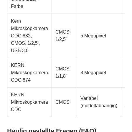
Farbe
Kern
Mikroskopkamera
CMOS
ODC 832,
5 Megapixel
US
1/2,5'
CMOS, 1/2,5',
USB 3.0
KERN
CMOS
Mikroskopkamera
8 Megapixel
US
1/1,8'
ODC 874
KERN
Variabel
USB
Mikroskopkamera
CMOS
(modellabhängig)
3.0
ODC
Häufig gestellte Fragen (FAQ)