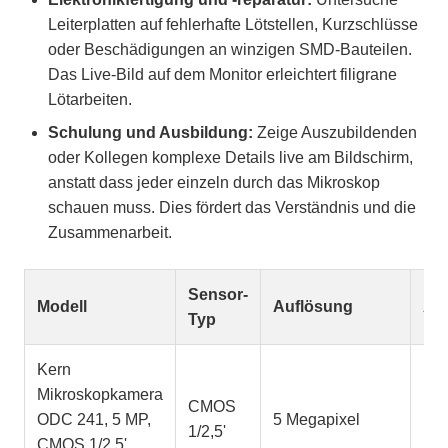
Leiterplatten auf fehlerhafte Lötstellen, Kurzschlüsse
oder Beschädigungen an winzigen SMD-Bauteilen.
Das Live-Bild auf dem Monitor erleichtert filigrane
Lötarbeiten.
Schulung und Ausbildung:
Zeige Auszubildenden
oder Kollegen komplexe Details live am Bildschirm,
anstatt dass jeder einzeln durch das Mikroskop
schauen muss. Dies fördert das Verständnis und die
Zusammenarbeit.
Sensor-
Modell
Auflösung
An
Typ
Kern
Mikroskopkamera
CMOS
ODC 241, 5 MP,
5 Megapixel
US
1/2,5'
CMOS 1/2,5',