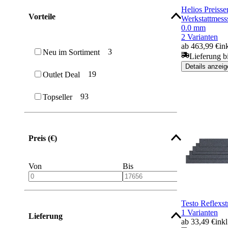
Helios Preisser
Vorteile
Werkstattmess
0.0 mm
2 Varianten
ab 463,99 €
in
3
Neu im Sortiment
Lieferung b
Details anzeig
19
Outlet Deal
93
Topseller
Preis (€)
Von
Bis
Testo Reflexstr
1 Varianten
Lieferung
ab 33,49 €
ink