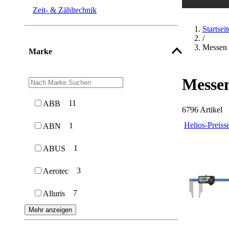
Zeit- & Zähltechnik
Startseit
/
Messen 
Marke
Messe
11
ABB
6796
Artikel
Helios-Preiss
1
ABN
1
ABUS
3
Aerotec
7
Alluris
Mehr anzeigen