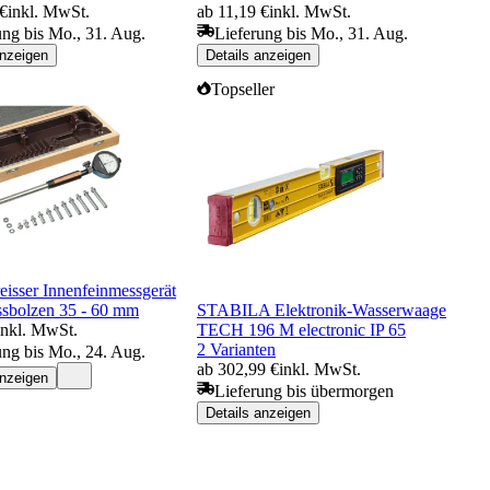
 €
inkl. MwSt.
ab 11,19 €
inkl. MwSt.
ung bis Mo., 31. Aug.
Lieferung bis Mo., 31. Aug.
anzeigen
Details anzeigen
Topseller
eisser Innenfeinmessgerät
bolzen 35 - 60 mm
STABILA Elektronik-Wasserwaage
inkl. MwSt.
TECH 196 M electronic IP 65
2 Varianten
ung bis Mo., 24. Aug.
ab 302,99 €
inkl. MwSt.
anzeigen
Lieferung bis übermorgen
Details anzeigen