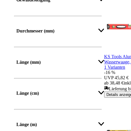
Mehr anzeigen
Durchmesser (mm)
Mehr anzeigen
KS Tools Alum
Wasserwaage, 
Länge (mm)
1 Varianten
-16 %
UVP
45,82 €
Von
Bis
ab 38,48 €
ink
Lieferung b
Länge (cm)
Details anzeig
Mehr anzeigen
Länge (m)