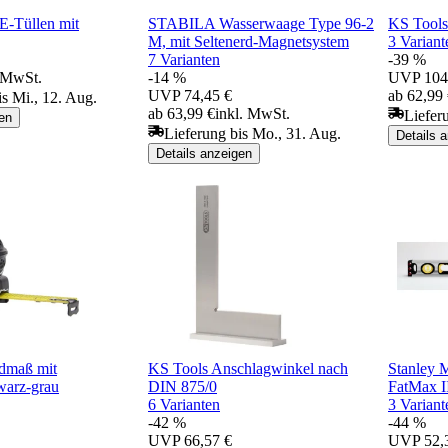
E-Tüllen mit
STABILA Wasserwaage Type 96-2
KS Tools
M, mit Seltenerd-Magnetsystem
3 Variant
7 Varianten
-39 %
. MwSt.
-14 %
UVP
104
UVP
74,45 €
ab 62,99
is Mi., 12. Aug.
ab 63,99 €
inkl. MwSt.
Liefer
en
Lieferung bis Mo., 31. Aug.
Details 
Details anzeigen
dmaß mit
KS Tools Anschlagwinkel nach
Stanley 
hwarz-grau
DIN 875/0
FatMax I
6 Varianten
3 Variant
-42 %
-44 %
UVP
66,57 €
UVP
52,