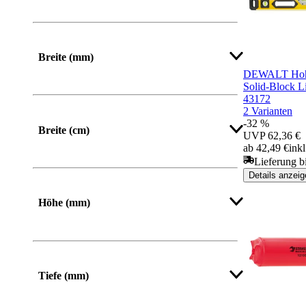
Mehr anzeigen
Breite (mm)
DEWALT Hohl
Solid-Block 
Von
Bis
43172
2 Varianten
-32 %
Breite (cm)
UVP
62,36 €
ab 42,49 €
ink
Lieferung b
Details anzeig
Mehr anzeigen
Höhe (mm)
Von
Bis
Tiefe (mm)