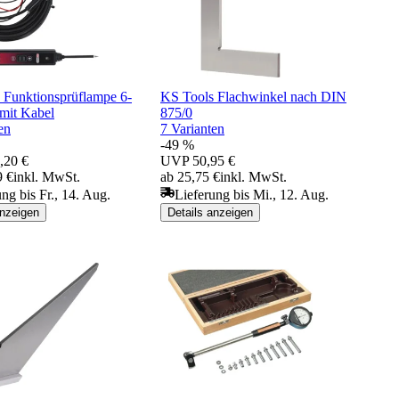
 Funktionsprüflampe 6-
KS Tools Flachwinkel nach DIN
mit Kabel
875/0
en
7 Varianten
-49 %
,20 €
UVP
50,95 €
9 €
inkl. MwSt.
ab 25,75 €
inkl. MwSt.
ng bis Fr., 14. Aug.
Lieferung bis Mi., 12. Aug.
anzeigen
Details anzeigen