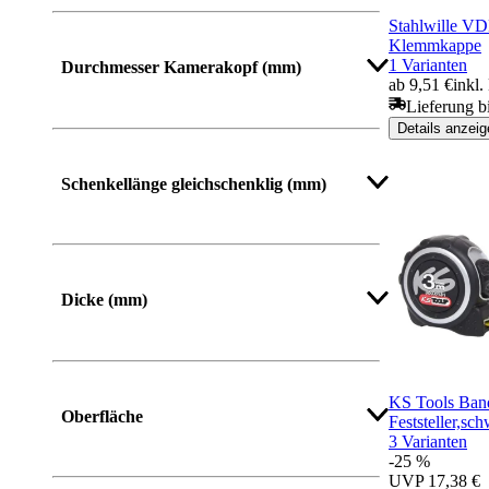
Stahlwille VD
Mehr anzeigen
Klemmkappe
1 Varianten
Durchmesser Kamerakopf (mm)
ab 9,51 €
inkl
Lieferung b
Details anzeig
Mehr anzeigen
Schenkellänge gleichschenklig (mm)
Mehr anzeigen
Dicke (mm)
Mehr anzeigen
KS Tools Ban
Oberfläche
Feststeller,sc
3 Varianten
-25 %
UVP
17,38 €