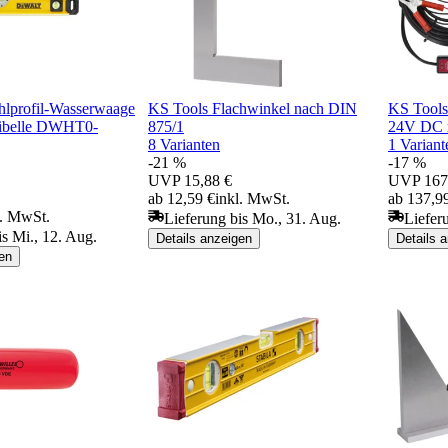
profil-Wasserwaage
KS Tools Flachwinkel nach DIN
KS Tools
Libelle DWHT0-
875/1
24V DC 
8 Varianten
1 Variant
-21 %
-17 %
UVP
15,88 €
UVP
167
ab 12,59 €
inkl. MwSt.
ab 137,9
l. MwSt.
Lieferung bis Mo., 31. Aug.
Lieferu
is Mi., 12. Aug.
Details anzeigen
Details 
en