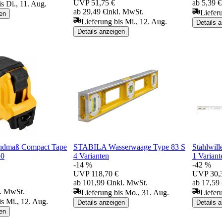
UVP
51,75 €
ab 5,39 €
s Di., 11. Aug.
ab 29,49 €
inkl. MwSt.
Liefer
en
Lieferung bis Mi., 12. Aug.
Details 
Details anzeigen
dmaß Compact Tape
STABILA Wasserwaage Type 83 S
Stahlwil
0
4 Varianten
1 Variant
-14 %
-42 %
UVP
118,70 €
UVP
30,
ab 101,99 €
inkl. MwSt.
ab 17,59
l. MwSt.
Lieferung bis Mo., 31. Aug.
Liefer
is Mi., 12. Aug.
Details anzeigen
Details 
en