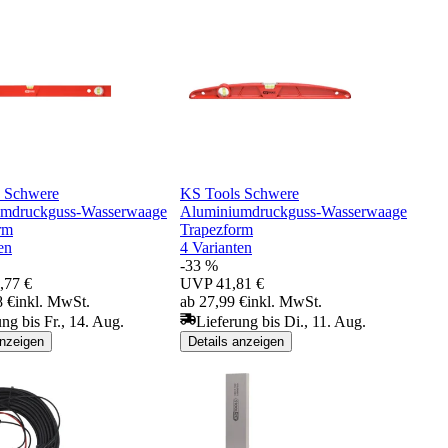
 Schwere
KS Tools Schwere
umdruckguss-Wasserwaage
Aluminiumdruckguss-Wasserwaage
rm
Trapezform
en
4 Varianten
-33 %
,77 €
UVP
41,81 €
8 €
inkl. MwSt.
ab 27,99 €
inkl. MwSt.
ng bis Fr., 14. Aug.
Lieferung bis Di., 11. Aug.
anzeigen
Details anzeigen