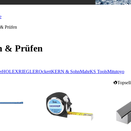
e
& Prüfen
n & Prüfen
er
HOLEX
RIEGLER
Ockert
KERN & Sohn
Mahr
KS Tools
Mitutoyo
Topsell