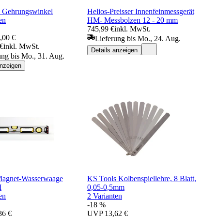
 Gehrungswinkel
Helios-Preisser Innenfeinmessgerät
en
HM- Messbolzen 12 - 20 mm
745,99 €
inkl. MwSt.
,00 €
Lieferung bis Mo., 24. Aug.
 €
inkl. MwSt.
Details anzeigen
ung bis Mo., 31. Aug.
anzeigen
Magnet-Wasserwaage
KS Tools Kolbenspiellehre, 8 Blatt,
I
0,05-0,5mm
en
2 Varianten
-18 %
36 €
UVP
13,62 €