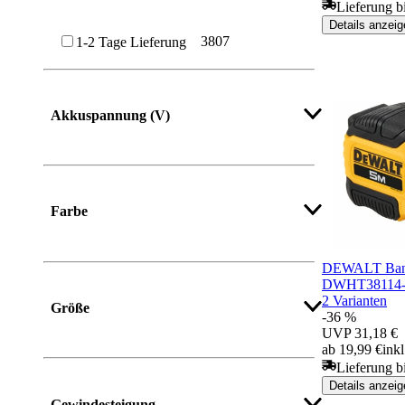
Lieferung bi
Details anzeig
3807
1-2 Tage Lieferung
Akkuspannung (V)
Mehr anzeigen
Farbe
DEWALT Ban
DWHT38114-
Mehr anzeigen
2 Varianten
Größe
-36 %
UVP
31,18 €
ab 19,99 €
ink
Lieferung b
Mehr anzeigen
Details anzeig
Gewindesteigung