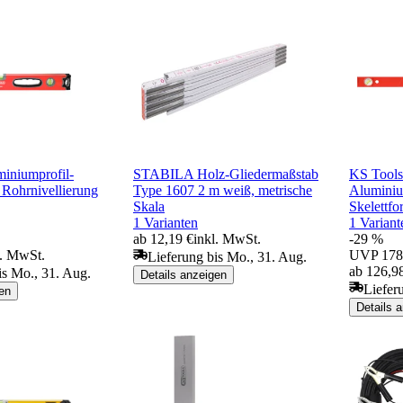
iniumprofil-
STABILA Holz-Gliedermaßstab
KS Tools
Rohrnivellierung
Type 1607 2 m weiß, metrische
Alumini
Skala
Skelettfo
1 Varianten
1 Variant
ab 12,19 €
inkl. MwSt.
-29 %
l. MwSt.
UVP
178
Lieferung bis Mo., 31. Aug.
ab 126,9
is Mo., 31. Aug.
Details anzeigen
Lieferu
en
Details 