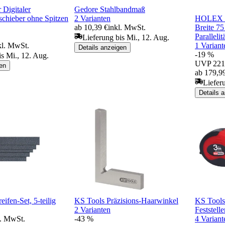
 Digitaler
Gedore Stahlbandmaß
schieber ohne Spitzen
2 Varianten
HOLEX P
ab 10,39 €
inkl. MwSt.
Breite 7
Paralleli
Lieferung bis Mi., 12. Aug.
kl. MwSt.
1 Variant
Details anzeigen
-19 %
is Mi., 12. Aug.
UVP
221
en
ab 179,9
Liefer
Details 
eifen-Set, 5-teilig
KS Tools Präzisions-Haarwinkel
KS Tools
2 Varianten
Feststell
l. MwSt.
-43 %
4 Variant