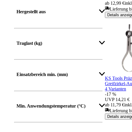
ab 12,99 €
ink
Mehr anzeigen
Lieferung b
Hergestellt aus
Details anzeig
Mehr anzeigen
Traglast (kg)
Mehr anzeigen
Einsatzbereich min. (mm)
KS Tools Präz
Greifzirkel-Au
4 Varianten
-17 %
Mehr anzeigen
UVP
14,21 €
ab 11,79 €
ink
Min. Anwendungstemperatur (°C)
Lieferung b
Details anzeig