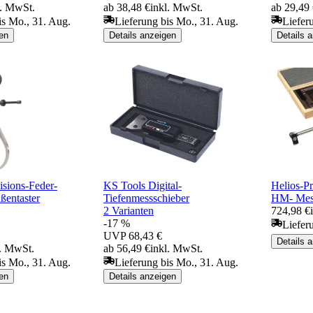
l. MwSt.
ab 38,48 €
inkl. MwSt.
ab 29,49
is Mo., 31. Aug.
Lieferung bis Mo., 31. Aug.
Liefer
en
Details anzeigen
Details 
isions-Feder-
KS Tools Digital-
Helios-Pr
ßentaster
Tiefenmessschieber
HM- Mess
2 Varianten
724,98 €
-17 %
Liefer
UVP
68,43 €
Details 
l. MwSt.
ab 56,49 €
inkl. MwSt.
is Mo., 31. Aug.
Lieferung bis Mo., 31. Aug.
en
Details anzeigen