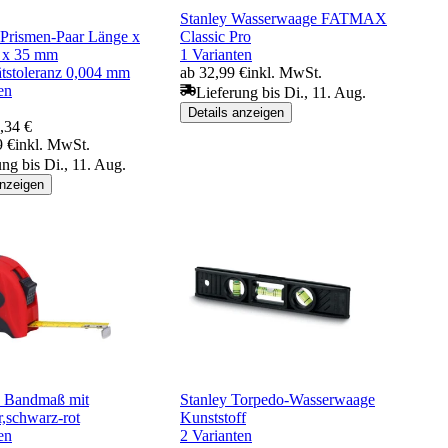
Stanley Wasserwaage FATMAX
rismen-Paar Länge x
Classic Pro
5 x 35 mm
1 Varianten
tätstoleranz 0,004 mm
ab 32,99 €
inkl. MwSt.
en
Lieferung bis Di., 11. Aug.
Details anzeigen
,34 €
9 €
inkl. MwSt.
ung bis Di., 11. Aug.
anzeigen
 Bandmaß mit
Stanley Torpedo-Wasserwaage
er,schwarz-rot
Kunststoff
en
2 Varianten