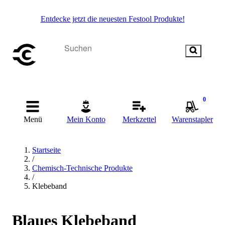
Entdecke jetzt die neuesten Festool Produkte!
0
Menü
Mein Konto
Merkzettel
Warenstapler
Startseite
/
Chemisch-Technische Produkte
/
Klebeband
Blaues Klebeband