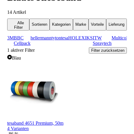
14
Artikel
Alle
Sortieren
Kategorien
Marke
Vorteile
Lieferung
Filter
3M
BBC
hellermanntyton
tesa
HOLEX
IKS
ITW
Multicoll
Cellpack
Spraytech
1
aktiver Filter
Filter zurücksetzen
Blau
tesaband 4651 Premium, 50m
4 Varianten
-86 %